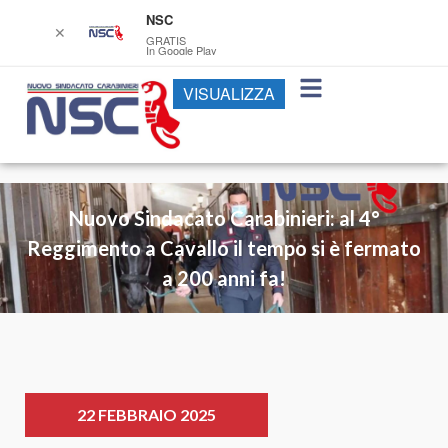
NSC
✕
GRATIS
In Google Play
VISUALIZZA
Nuovo Sindacato Carabinieri: al 4°
Reggimento a Cavallo il tempo si è fermato
a 200 anni fa!
22 FEBBRAIO 2025