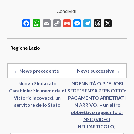
Condividi:
Facebook
WhatsApp
Email
Copy
Gmail
Messenger
Telegram
Threads
X
Link
Regione
Lazio
← News precedente
News successiva →
Nuovo Sindacato
INDENNITÀ O.P. “FUORI
Carabinieri: in memoria di
SEDE” SENZA PERNOTTO:
Vittorio Iacovacci, un
PAGAMENTO ARRETRATI
servitore dello Stato
IN ARRIVO! – un altro
obbiettivo raggiunto di
NSC (VIDEO
NELL’ARTICOLO)