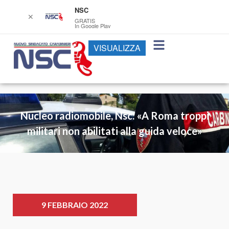
NSC
✕
GRATIS
In Google Play
VISUALIZZA
Nucleo radiomobile, Nsc: «A Roma troppi
militari non abilitati alla guida veloce»
9 FEBBRAIO 2022