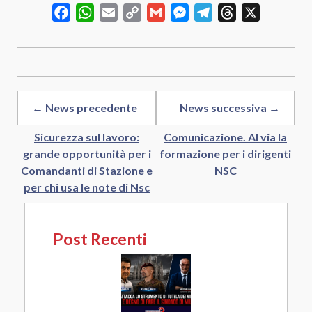
Facebook
WhatsApp
Email
Copy
Gmail
Messenger
Telegram
Threads
X
Link
← News precedente
News successiva →
Sicurezza sul lavoro:
Comunicazione. Al via la
grande opportunità per i
formazione per i dirigenti
Comandanti di Stazione e
NSC
per chi usa le note di Nsc
Post Recenti