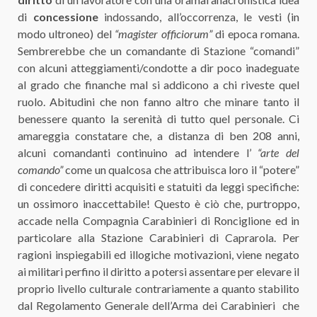
di
concessione
indossando, all’occorrenza, le vesti (in
modo ultroneo) del
“magister officiorum”
di epoca romana.
Sembrerebbe che un comandante di Stazione “comandi”
con alcuni atteggiamenti/condotte a dir poco inadeguate
al grado che finanche mal si addicono a chi riveste quel
ruolo. Abitudini che non fanno altro che minare tanto il
benessere quanto la serenità di tutto quel personale. Ci
amareggia constatare che, a distanza di ben 208 anni,
alcuni comandanti continuino ad intendere l’
“arte del
comando”
come un qualcosa che attribuisca loro il “potere”
di concedere diritti acquisiti e statuiti da leggi specifiche:
un ossimoro inaccettabile! Questo è ciò che, purtroppo,
accade nella Compagnia Carabinieri di Ronciglione ed in
particolare alla Stazione Carabinieri di Caprarola. Per
ragioni inspiegabili ed illogiche motivazioni, viene negato
ai militari perfino il diritto a potersi assentare per elevare il
proprio livello culturale contrariamente a quanto stabilito
dal Regolamento Generale dell’Arma dei Carabinieri che