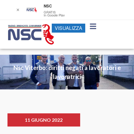
NSC
✕
GRATIS
In Google Play
VISUALIZZA
Nsc Viterbo: diritti negati a lavoratori e
lavoratrici
11 GIUGNO 2022