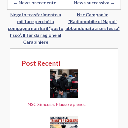
← News precedente
News successiva →
Negato trasferimento a
Nsc Campania:
militare perché la
“Radiomobile di Napoli
compagna non ha il “posto
abbandonata a se stessa”
fisso”. Il Tar dà ragione al
Carabiniere
Post Recenti
NSC Siracusa: Plauso e pieno...