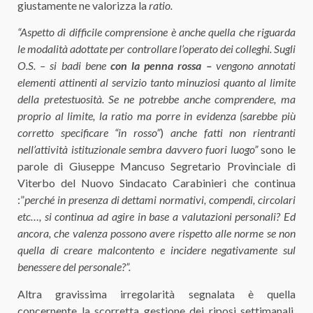
giustamente ne valorizza la
ratio.
“Aspetto di difficile comprensione è anche quella che riguarda
le modalità adottate per controllare l’operato dei colleghi. Sugli
O.S. – si badi bene
con la penna rossa –
vengono annotati
elementi attinenti al servizio tanto minuziosi quanto al limite
della pretestuosità. Se ne potrebbe anche comprendere, ma
proprio al limite, la ratio ma porre in evidenza (sarebbe più
corretto specificare “in rosso”
)
anche fatti non rientranti
nell’attività istituzionale sembra davvero fuori luogo”
sono le
parole di Giuseppe Mancuso Segretario Provinciale di
Viterbo del Nuovo Sindacato Carabinieri che continua
:”
perché in presenza di dettami normativi, compendi, circolari
etc…, si continua ad agire in base a valutazioni personali? Ed
ancora, che valenza possono avere rispetto alle norme se non
quella di creare malcontento e incidere negativamente sul
benessere del personale?”.
Altra gravissima irregolarità segnalata è quella
concernente la scorretta gestione dei riposi settimanali.