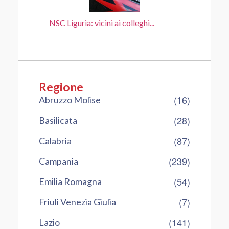
NSC Liguria: vicini ai colleghi...
Regione
(16)
Abruzzo Molise
(28)
Basilicata
(87)
Calabria
(239)
Campania
(54)
Emilia Romagna
(7)
Friuli Venezia Giulia
(141)
Lazio