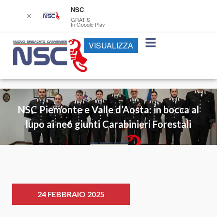
NSC
✕
GRATIS
In Google Play
VISUALIZZA
NSC Piemonte e Valle d’Aosta: in bocca al
lupo ai neo giunti Carabinieri Forestali
24 FEBBRAIO 2025