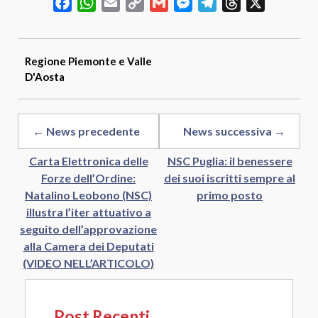
Facebook
WhatsApp
Email
Copy
Gmail
Messenger
Telegram
Threads
X
Link
Regione
Piemonte e Valle
D'Aosta
← News precedente
News successiva →
Carta Elettronica delle
NSC Puglia: il benessere
Forze dell’Ordine:
dei suoi iscritti sempre al
Natalino Leobono (NSC)
primo posto
illustra l’iter attuativo a
seguito dell’approvazione
alla Camera dei Deputati
(VIDEO NELL’ARTICOLO)
Post Recenti