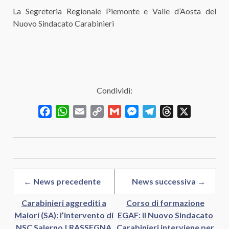
La Segreteria Regionale Piemonte e Valle d’Aosta del
Nuovo Sindacato Carabinieri
Condividi:
Facebook
WhatsApp
Email
Copy
Gmail
Messenger
Telegram
Threads
X
Link
← News precedente
News successiva →
Carabinieri aggrediti a
Corso di formazione
Maiori (SA): l’intervento di
EGAF: il Nuovo Sindacato
NSC Salerno | RASSEGNA
Carabinieri interviene per