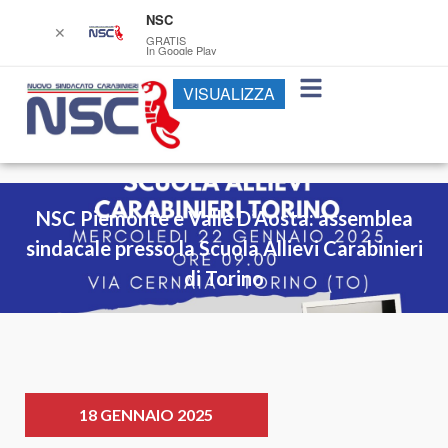
NSC
✕
GRATIS
In Google Play
VISUALIZZA
NSC Piemonte e Valle D’Aosta: assemblea
sindacale presso la Scuola Allievi Carabinieri
di Torino
18 GENNAIO 2025