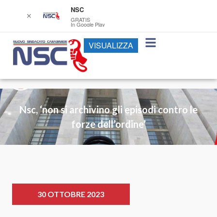
NSC
✕
GRATIS
In Google Play
VISUALIZZA
Nsc, ‘non si archivino gli episodi contro le
forze dell’ordine’
30 OTTOBRE 2023