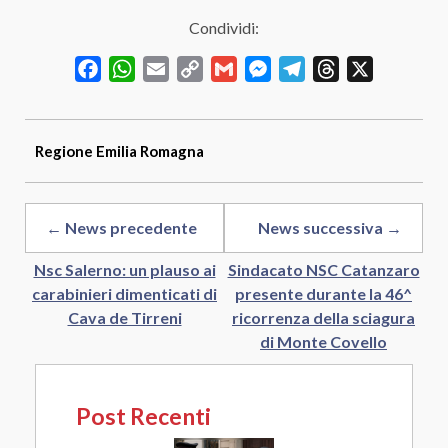
Condividi:
Facebook
WhatsApp
Email
Copy
Gmail
Messenger
Telegram
Threads
X
Link
Regione
Emilia Romagna
← News precedente
News successiva →
Nsc Salerno: un plauso ai
Sindacato NSC Catanzaro
carabinieri dimenticati di
presente durante la 46^
Cava de Tirreni
ricorrenza della sciagura
di Monte Covello
Post Recenti