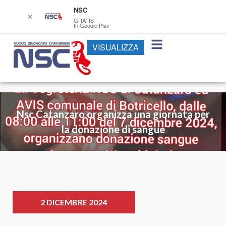
NSC
✕
GRATIS
In Google Play
VISUALIZZA
Nsc Catanzaro organizza una giornata per
la donazione di sangue
2 DICEMBRE 2024