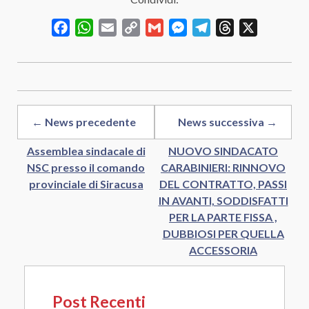
Facebook
WhatsApp
Email
Copy
Gmail
Messenger
Telegram
Threads
X
Link
← News precedente
News successiva →
Assemblea sindacale di
NUOVO SINDACATO
NSC presso il comando
CARABINIERI: RINNOVO
provinciale di Siracusa
DEL CONTRATTO, PASSI
IN AVANTI, SODDISFATTI
PER LA PARTE FISSA ,
DUBBIOSI PER QUELLA
ACCESSORIA
Post Recenti