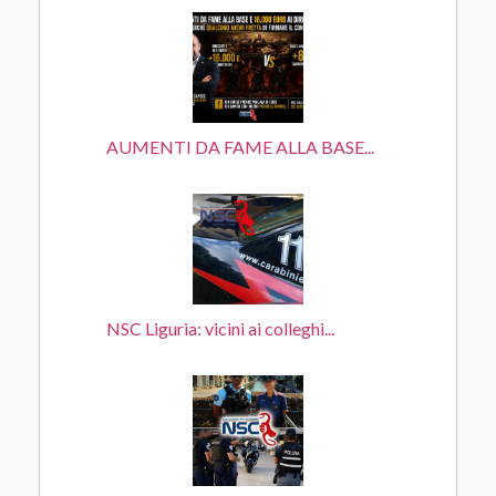
AUMENTI DA FAME ALLA BASE...
NSC Liguria: vicini ai colleghi...