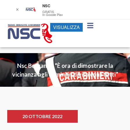
NSC
✕
GRATIS
In Google Play
VISUALIZZA
Nsc Bergamo: “È ora di dimostrare la
vicinanza agli uomini in divisa con i fatti”
20 OTTOBRE 2022