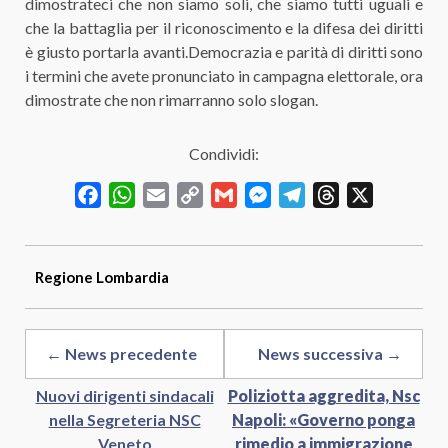
dimostrateci che non siamo soli, che siamo tutti uguali e
che la battaglia per il riconoscimento e la difesa dei diritti
è giusto portarla avanti.Democrazia e parità di diritti sono
i termini che avete pronunciato in campagna elettorale, ora
dimostrate che non rimarranno solo slogan.
Condividi:
Facebook
WhatsApp
Email
Copy
Gmail
Messenger
Telegram
Threads
X
Link
Regione
Lombardia
← News precedente
News successiva →
Nuovi dirigenti sindacali
Poliziotta aggredita, Nsc
nella Segreteria NSC
Napoli: «Governo ponga
Veneto
rimedio a immigrazione