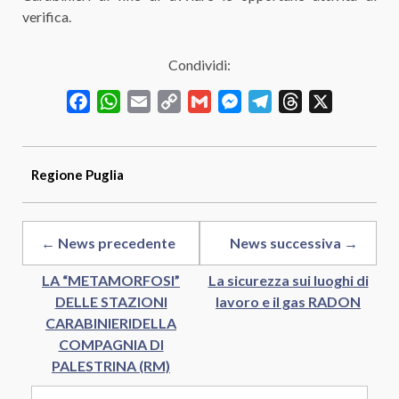
verifica.
Condividi:
Facebook
WhatsApp
Email
Copy
Gmail
Messenger
Telegram
Threads
X
Link
Regione
Puglia
← News precedente
News successiva →
LA “METAMORFOSI”
La sicurezza sui luoghi di
DELLE STAZIONI
lavoro e il gas RADON
CARABINIERIDELLA
COMPAGNIA DI
PALESTRINA (RM)