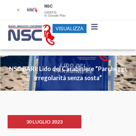
NSC
✕
GRATIS
In Google Play
VISUALIZZA
NSC BARI: Lido del Carabiniere “Parcheggi,
irregolarità senza sosta”
30 LUGLIO 2023