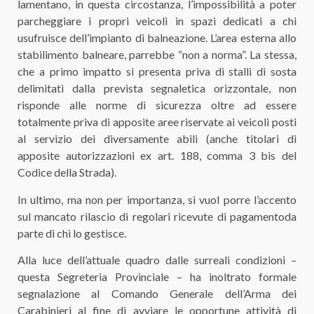
lamentano, in questa circostanza, l’impossibilità a poter
parcheggiare i propri veicoli in spazi dedicati a chi
usufruisce dell’impianto di balneazione. L’area esterna allo
stabilimento balneare,
parrebbe
“non a norma”
. La stessa,
che a primo impatto si presenta priva di stalli di sosta
delimitati dalla prevista segnaletica orizzontale, non
risponde alle norme di sicurezza oltre ad essere
totalmente
priva di
apposite
aree riservate
ai
veicoli
posti
al servizio dei
diversamente abili
(anche titolari di
apposite autorizzazioni
ex
art. 188, comma 3 bis del
Codice della Strada).
In ultimo, ma non per importanza,
si vuol porre
l’accento
sul
mancato rilascio
di
regolari
ricevute di pagamento
da
parte di chi lo gestisce.
Alla luce dell’attuale
quadro d
alle surreali
condizioni
–
questa Segreteria Provinciale – ha inoltrato formale
segnalazione al Comando Generale dell’Arma dei
Carabinieri al fine di avviare le opportune attività di