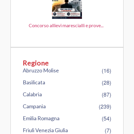
Concorso allievi marescialli e prove...
Regione
(16)
Abruzzo Molise
(28)
Basilicata
(87)
Calabria
(239)
Campania
(54)
Emilia Romagna
(7)
Friuli Venezia Giulia