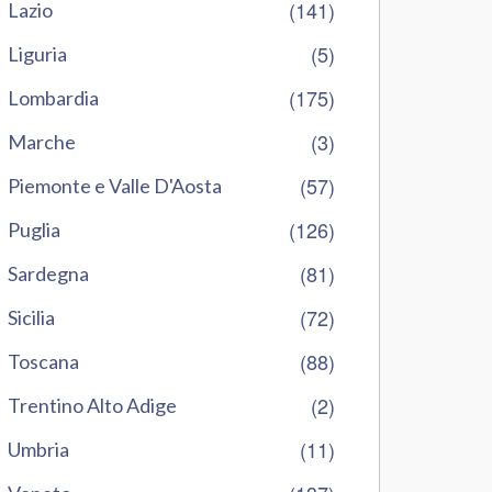
(141)
Lazio
(5)
Liguria
(175)
Lombardia
(3)
Marche
(57)
Piemonte e Valle D'Aosta
(126)
Puglia
(81)
Sardegna
(72)
Sicilia
(88)
Toscana
(2)
Trentino Alto Adige
(11)
Umbria