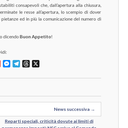
biliti consapevoli che, dall’apertura alla chiusura,
rminate le resse all’apertura, lo scempio di dover
i pietanze ed in più la comunicazione del numero di
nzo dicendo
Buon Appetito
!
idi:
y
Gmail
Messenger
Telegram
Threads
X
News successiva →
Reparti speciali, criticità dovute ai limiti di
permanenza imposti: NSC scrive al Comando