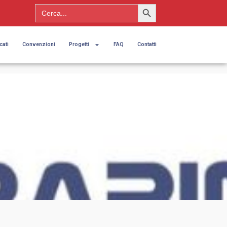
Search Button
Search
for:
cati
Convenzioni
Progetti
FAQ
Contatti
O
IA.