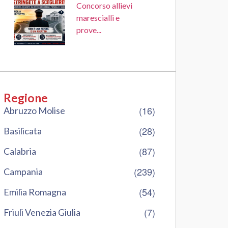
Concorso allievi
marescialli e
prove...
Regione
(16)
Abruzzo Molise
(28)
Basilicata
(87)
Calabria
(239)
Campania
(54)
Emilia Romagna
(7)
Friuli Venezia Giulia