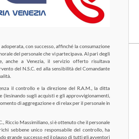
 è adoperata, con successo, affinché la consumazione
morale del personale che vi partecipava. Al pari degli
, anche a Venezia, il servizio offerto risultava
rvento del N.S.C. ed alla sensibilità del Comandante
alità.
za il controllo e la direzione del R.A.M., la ditta
 (lesinando sugli acquisti e gli approvvigionamenti,
ento di aggregazione e di relax per il personale in
C., Riccio Massimiliano, si è ottenuto che il personale
richi sebbene unico responsabile del controllo, ha
o grande successo ed il plauso di tutti gli avventori