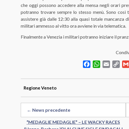
che oggi possono accedere alla mensa negli orari presta
potranno trovare sempre lo stesso menù. Sono così te
assistere già dalle 12:30 alla quasi totale mancanza d
militari ammesso al vitto ora avviene in via telematica.
Finalmente a Venezia i militari potranno iniziare il pra
Condiv
Facebook
WhatsApp
Email
Cop
Link
Regione
Veneto
← News precedente
“MEDAGLIE MEDAGLIE” – LE WACKY RACES
(Hanna-Barbera )DI ALCUNE SIGLE SINDACALI