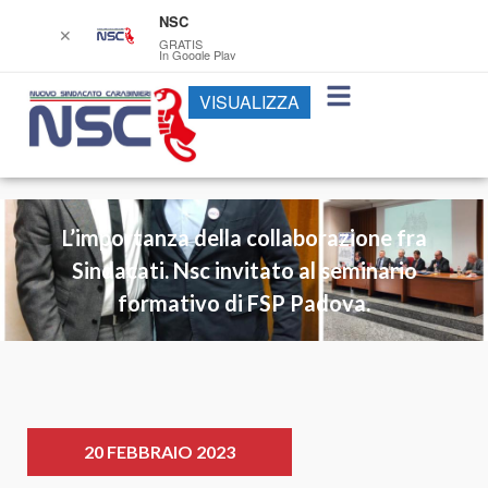
NSC
✕
GRATIS
In Google Play
VISUALIZZA
L’importanza della collaborazione fra
Sindacati. Nsc invitato al seminario
formativo di FSP Padova.
20 FEBBRAIO 2023