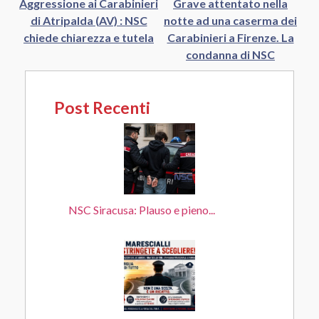
Aggressione ai Carabinieri
Grave attentato nella
di Atripalda (AV) : NSC
notte ad una caserma dei
chiede chiarezza e tutela
Carabinieri a Firenze. La
condanna di NSC
Post Recenti
NSC Siracusa: Plauso e pieno...