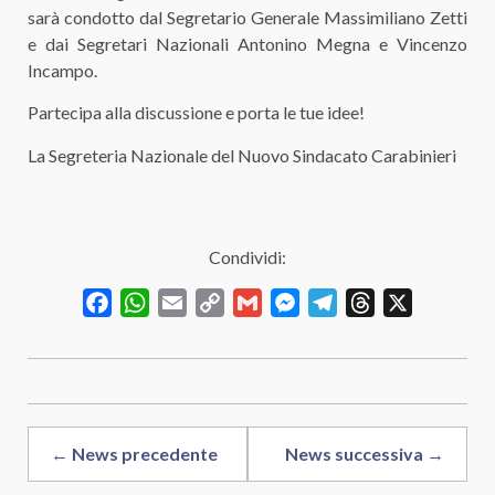
sarà condotto dal Segretario Generale Massimiliano Zetti
e dai Segretari Nazionali Antonino Megna e Vincenzo
Incampo.
Partecipa alla discussione e porta le tue idee!
La Segreteria Nazionale del Nuovo Sindacato Carabinieri
Condividi:
Facebook
WhatsApp
Email
Copy
Gmail
Messenger
Telegram
Threads
X
Link
← News precedente
News successiva →