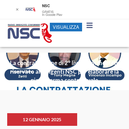
NSC
✕
GRATIS
In Google Play
VISUALIZZA
La contrattazione di 2° livello: un meeting
riservato ai Dirigenti NSC per elaborare la
piattaforma contrattuale
12 GENNAIO 2025