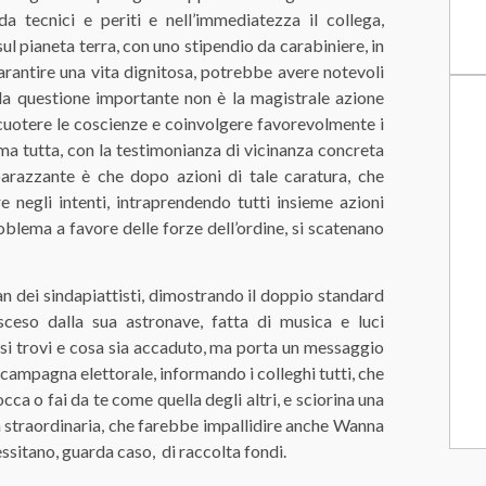
da tecnici e periti e nell’immediatezza il collega,
l pianeta terra, con uno stipendio da carabiniere, in
rantire una vita dignitosa, potrebbe avere notevoli
a la questione importante non è la magistrale azione
 scuotere le coscienze e coinvolgere favorevolmente i
rma tutta, con la testimonianza di vicinanza concreta
arazzante è che dopo azioni di tale caratura, che
e negli intenti, intraprendendo tutti insieme azioni
oblema a favore delle forze dell’ordine, si scatenano
an dei sindapiattisti, dimostrando il doppio standard
sceso dalla sua astronave, fatta di musica e luci
i trovi e cosa sia accaduto, ma porta un messaggio
a campagna elettorale, informando i colleghi tutti, che
locca o fai da te come quella degli altri, e sciorina una
 straordinaria, che farebbe impallidire anche Wanna
essitano, guarda caso, di raccolta fondi.