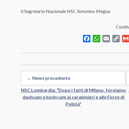
Il Segretario Nazionale NSC Antonino Megna
Condiv
Facebook
WhatsApp
Email
Cop
Link
← News precedente
NSC Lombardia: “Dopo i fatti di Milano, forniamo
dashcam e bodycam ai carabinieri e alle Forze di
Polizia”