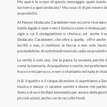
Ma qual è lo scopo di questo messaggio, quale tutela o
iscriversi a quel sindacato? Ma cosa c’è di più misero d
un prodotto.
Al Nuovo Sindacato Carabinieri non occorre ricordare ai 
tutela legale
è reale e non è farlocca
come si insinua per
sigle a cui il sindapiattista si riferisce, ed anche il
Sindacato Carabinieri, che oltre a quella, offre anche 
iscritti e non, ci mettono la faccia e non solo l’assi
psichedeliche, di sottofondi musicali, radio né prodotti
La verità è solo una: che la paura fa novanta, perché
come la memoria. Al populismo o morte, noi preferiamo 
trucco e né parrucco, e non ci sfumiamo nel nulla in vista
N.B. il quattro e il cinque dicembre vi aspettiamo a Sirac
musica e danza: ci saranno uomini e donne che parleran
Stato e di eroi Siciliani immolatisi per amore della giusti
piccole azioni, anche con le raccolte fondi.