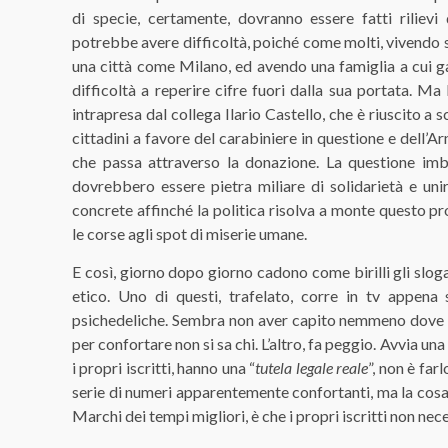
di specie, certamente, dovranno essere fatti rilievi 
potrebbe avere difficoltà, poiché come molti, vivendo su
una città come Milano, ed avendo una famiglia a cui ga
difficoltà a reperire cifre fuori dalla sua portata. M
intrapresa dal collega Ilario Castello, che è riuscito a
cittadini a favore del carabiniere in questione e dell’A
che passa attraverso la donazione. La questione imb
dovrebbero essere pietra miliare di solidarietà e unir
concrete affinché la politica risolva a monte questo pr
le corse agli spot di miserie umane.
E così, giorno dopo giorno cadono come birilli gli slog
etico. Uno di questi, trafelato, corre in tv appena 
psichedeliche. Sembra non aver capito nemmeno dove s
per confortare non si sa chi. L’altro, fa peggio. Avvia un
i propri iscritti, hanno una “
tutela legale reale
”, non è far
serie di numeri apparentemente confortanti, ma la cosa
Marchi dei tempi migliori, è che i propri iscritti non nec