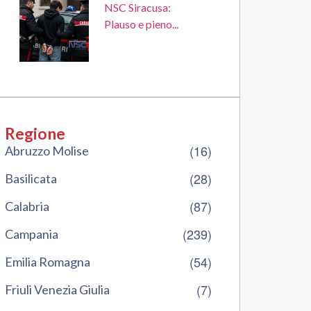
NSC Siracusa:
Plauso e pieno...
Regione
(16)
Abruzzo Molise
(28)
Basilicata
(87)
Calabria
(239)
Campania
(54)
Emilia Romagna
(7)
Friuli Venezia Giulia