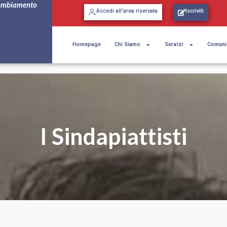
ambiamento
Accedi all'area riservata
Iscriviti
Homepage
Chi Siamo
Servizi
Comuni
I Sindapiattisti