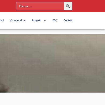
Search Button
Search
for:
cati
Convenzioni
Progetti
FAQ
Contatti