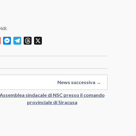
idi:
y
Gmail
Messenger
Telegram
Threads
X
News successiva →
Assemblea sindacale di NSC presso il comando
provinciale di Siracusa