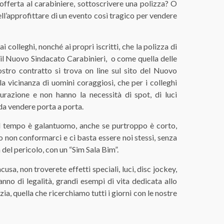
fferta al carabiniere, sottoscrivere una polizza? O
ell’approfittare di un evento così tragico per vendere
colleghi, nonché ai propri iscritti, che la polizza di
 il Nuovo Sindacato Carabinieri, o come quella delle
 nostro contratto si trova on line sul sito del Nuovo
la vicinanza di uomini coraggiosi, che per i colleghi
curazione e non hanno la necessità di spot, di luci
 da vendere porta a porta.
 il tempo è galantuomo, anche se purtroppo è corto,
non conformarci e ci basta essere noi stessi, senza
 del pericolo, con un “Sim Sala Bim”.
usa, non troverete effetti speciali, luci, disc jockey,
no di legalità, grandi esempi di vita dedicata allo
zia, quella che ricerchiamo tutti i giorni con le nostre