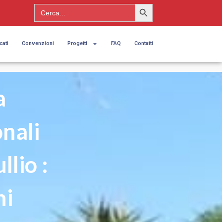
Search Button
Search
for:
cati
Convenzioni
Progetti
FAQ
Contatti
a
onali
lio :
ni