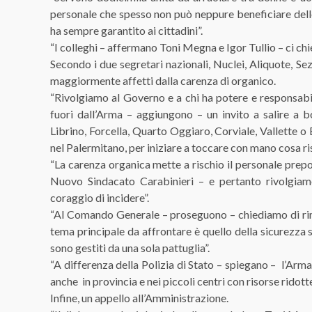
personale che spesso non può neppure beneficiare delle 
ha sempre garantito ai cittadini”.
“I colleghi – affermano Toni Megna e Igor Tullio – ci ch
Secondo i due segretari nazionali, Nuclei, Aliquote, Se
maggiormente affetti dalla carenza di organico.
“Rivolgiamo al Governo e a chi ha potere e responsabili
fuori dall’Arma – aggiungono – un invito a salire a b
Librino, Forcella, Quarto Oggiaro, Corviale, Vallette o B
nel Palermitano, per iniziare a toccare con mano cosa ris
“La carenza organica mette a rischio il personale prepo
Nuovo Sindacato Carabinieri – e pertanto rivolgiamo
coraggio di incidere”.
“Al Comando Generale – proseguono – chiediamo di rimo
tema principale da affrontare è quello della sicurezza s
sono gestiti da una sola pattuglia”.
“A differenza della Polizia di Stato – spiegano – l’Arma
anche in provincia e nei piccoli centri con risorse ridotte
Infine, un appello all’Amministrazione.