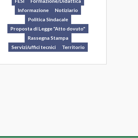
FESI
Formazione/Didattica
Informazione
Notiziario
Politica Sindacale
Proposta di Legge "Atto dovuto"
Rassegna Stampa
Servizi/uffici tecnici
Territorio