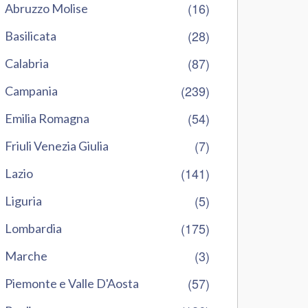
(16)
Abruzzo Molise
(28)
Basilicata
(87)
Calabria
(239)
Campania
(54)
Emilia Romagna
(7)
Friuli Venezia Giulia
(141)
Lazio
(5)
Liguria
(175)
Lombardia
(3)
Marche
(57)
Piemonte e Valle D'Aosta