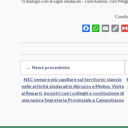
“Il dialogo con le sigle sindacali – concludono Toni Meg
Condiv
Facebook
WhatsApp
Email
Cop
Link
← News precedente
NSC sempre più capillare sul territorio: slancio
nelle attività sindacali in Abruzzo e Molise. Visite
ai Reparti, incontri con i colleghi e costituzione di
una nuova Segreteria Provinciale a Campobasso