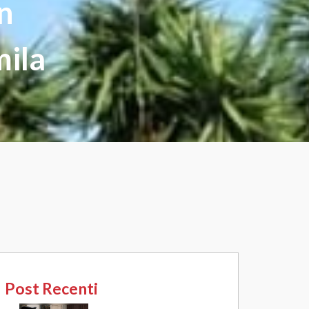
in
mila
Post Recenti