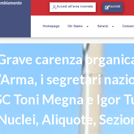
ambiamento
Accedi all'area riservata
Iscriviti
Homepage
Chi Siamo
Servizi
Comuni
Grave carenza organic
’Arma, i segretari nazi
SC Toni Megna e Igor Tul
Nuclei, Aliquote, Sezio