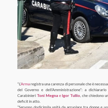
“L’
Arma
registra una carenza di personale che è necessar
del Governo e dell’Amministrazione”: a dichiararl
Carabinieri
Toni Megna
e
Igor Tullio
, che chiedono un
deficit in atto.
“Servono dodicimila unità da arruolare tra donne e uo