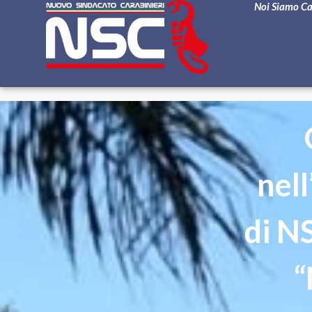
Noi Siamo C
nell
di N
“