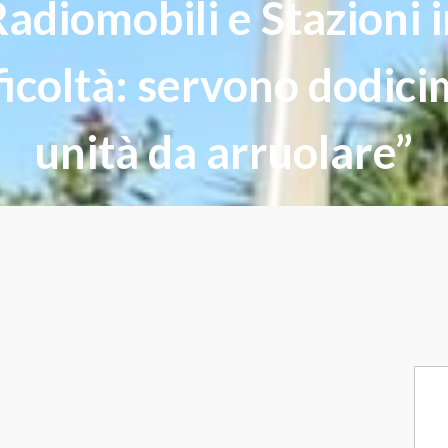
adiomobili e Stazioni 
ficoltà: servono dodici
unità da arruolare”