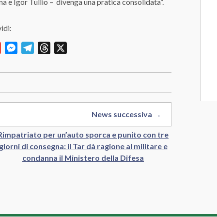
na e Igor Tullio – divenga una pratica consolidata”.
idi:
y
Gmail
Messenger
Telegram
Threads
X
News successiva →
Rimpatriato per un’auto sporca e punito con tre
giorni di consegna: il Tar dà ragione al militare e
condanna il Ministero della Difesa