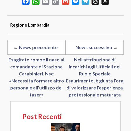
Facebook
WhatsApp
Email
Copy
Gmail
Messenger
Telegram
Threads
X
Link
Regione
Lombardia
← News precedente
News successiva →
Esagitato rompe il naso al
Nell’attribuzione di
comandante di Stazione
incarichi agli Ufficiali del
Carabinieri. Nsc:
Ruolo Speciale
«Necessita formare altro
Esaurimento, è giunta l’ora
personale all’utilizzo del
di valorizzare l’esperienza
taser»
professionale maturata
Post Recenti