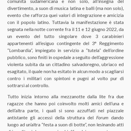
comunità sudamericana e non solo, all’insegna del
divertimento, a suon di musica latina e balli (ma non solo),
evento che rafforza quei valori di integrazione e amicizia
con il popolo latino. Tuttavia la manifestazione è stata
segnata nella notte corrente fra il 11 e 12 giugno 2022, da
un evento del tutto singolare dove 3 carabinieri
appartenenti all’esiguo contingente del 3° Reggimento
“Lombardia”, impiegato in servizio a “tutela” dell’ordine
pubblico, sono finiti in ospedale a seguito dell’aggressione
violenta subita da un cittadino salvadoregno, ubriaco ed
esagitato, il quale non ha esitato in alcun modo a scagliarsi
contro i militari con spintoni e pugni al volto pur di
sottrarsi al controllo.
Tutto inizia intorno alla mezzanotte dalla lite fra due
ragazze che hanno poi coinvolto molti amici dell’una e
dell’altra parte, i quali si sono azzuffati nel piazzale
antistante gli accessi della struttura del
Forum
dando
luogo ad un’altra “festa a suon di botte”, non lesinando atti