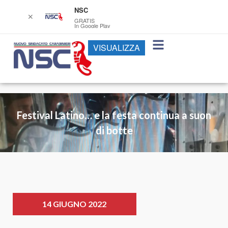
NSC
✕
GRATIS
In Google Play
VISUALIZZA
Festival Latino… e la festa continua a suon
di botte
14 GIUGNO 2022