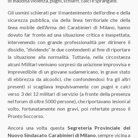
di inaudita violenza, pugni, schiaffi, calci e sprangate.
Gli uomini schierati per il mantenimento dell’ordine e della
sicurezza pubblica, sia della linea territoriale che della
linea mobile dell’Arma dei Carabinieri di Milano, hanno
dovuto far fronte ad una situazione critica e inaspettata,
intervenendo con grande professionalità per dirimere il
dissidio, “dividendo” le due contendenti al fine di riportare
la situazione alla normalità. Tuttavia, nella circostanza
alcuni Militari venivano sorpresi da un’azione improvvisa e
imprevedibile di un giovane sudamericano, in grave stato
di ebbrezza da alcoolici, che confondendosi fra gli altri
presenti si scagliava impulsivamente con pugni e calci
verso 3 dei 12 militari di servizio (a fronte della presenza
nel forum di oltre 5000 persone), che riportavano lesioni al
volto, fortunatamente non gravi, poi refertate presso il
Pronto Soccorso.
Ancora una volta questa
Segreteria Provinciale del
Nuovo Sindacato Carabinieri di Milano
, sempre vicina a