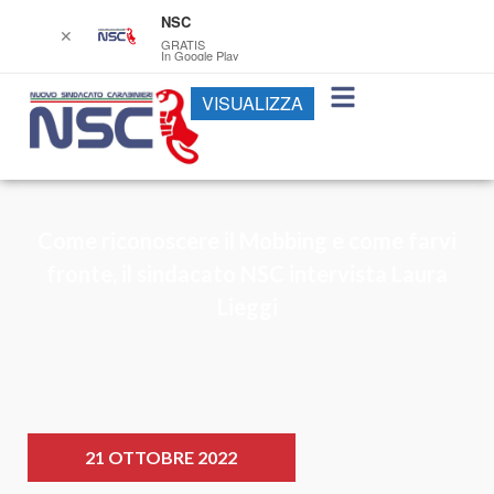
NSC
✕
GRATIS
In Google Play
VISUALIZZA
Come riconoscere il Mobbing e come farvi
fronte, il sindacato NSC intervista Laura
Lieggi
21 OTTOBRE 2022