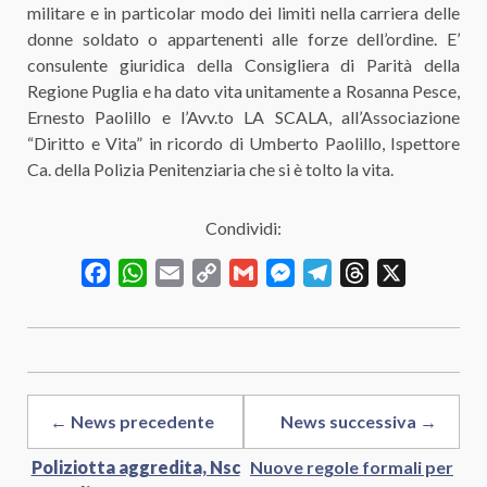
militare e in particolar modo dei limiti nella carriera delle
donne soldato o appartenenti alle forze dell’ordine. E’
consulente giuridica della Consigliera di Parità della
Regione Puglia e ha dato vita unitamente a Rosanna Pesce,
Ernesto Paolillo e l’Avv.to LA SCALA, all’Associazione
“Diritto e Vita” in ricordo di Umberto Paolillo, Ispettore
Ca. della Polizia Penitenziaria che si è tolto la vita.
Condividi:
Facebook
WhatsApp
Email
Copy
Gmail
Messenger
Telegram
Threads
X
Link
← News precedente
News successiva →
Poliziotta aggredita, Nsc
Nuove regole formali per