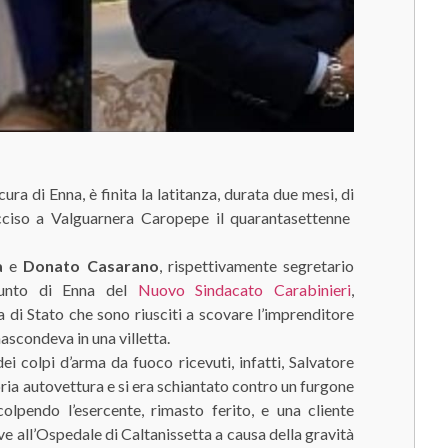
ra di Enna, è finita la latitanza, durata due mesi, di
cciso a Valguarnera Caropepe il quarantasettenne
a
e
Donato Casarano
, rispettivamente segretario
giunto di Enna del
Nuovo Sindacato Carabinieri
,
a di Stato che sono riusciti a scovare l’imprenditore
nascondeva in una villetta.
i colpi d’arma da fuoco ricevuti, infatti, Salvatore
ia autovettura e si era schiantato contro un furgone
olpendo l’esercente, rimasto ferito, e una cliente
e all’Ospedale di Caltanissetta a causa della gravità