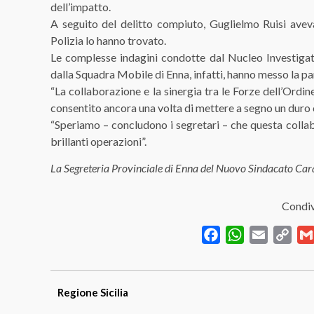
dell’impatto.
A seguito del delitto compiuto, Guglielmo Ruisi avev
Polizia lo hanno trovato.
Le complesse indagini condotte dal Nucleo Investigat
dalla Squadra Mobile di Enna, infatti, hanno messo la paro
“La collaborazione e la sinergia tra le Forze dell’Ord
consentito ancora una volta di mettere a segno un duro c
“Speriamo – concludono i segretari – che questa colla
brillanti operazioni”.
La Segreteria Provinciale di Enna del Nuovo Sindacato Car
Condiv
Facebook
WhatsApp
Email
Cop
Link
Regione
Sicilia