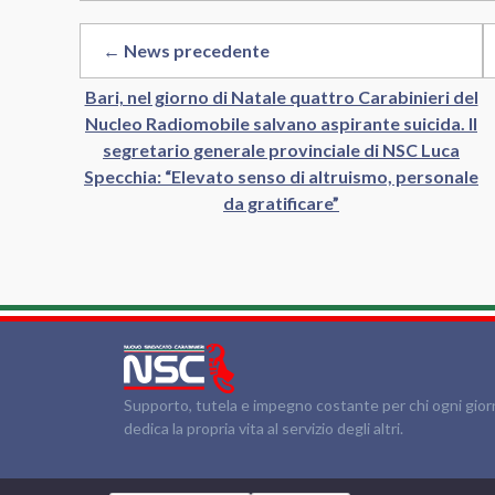
← News precedente
Bari, nel giorno di Natale quattro Carabinieri del
Nucleo Radiomobile salvano aspirante suicida. Il
segretario generale provinciale di NSC Luca
Specchia: “Elevato senso di altruismo, personale
da gratificare”
Supporto, tutela e impegno costante per chi ogni gio
dedica la propria vita al servizio degli altri.