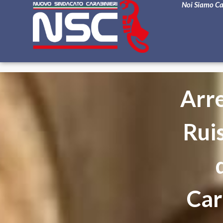
Noi Siamo C
Arre
Ruis
Car