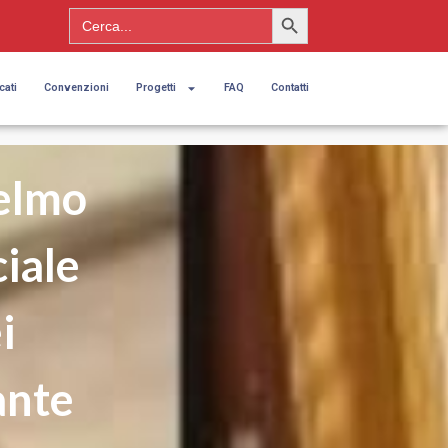
Search Button
Search
for:
cati
Convenzioni
Progetti
FAQ
Contatti
ielmo
ciale
i
ante