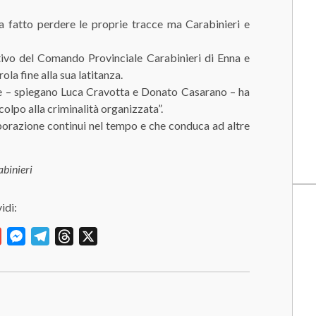
a fatto perdere le proprie tracce ma Carabinieri e
ivo del Comando Provinciale Carabinieri di Enna e
la fine alla sua latitanza.
ine – spiegano Luca Cravotta e Donato Casarano – ha
olpo alla criminalità organizzata”.
borazione continui nel tempo e che conduca ad altre
abinieri
idi:
y
Gmail
Messenger
Telegram
Threads
X