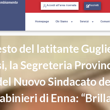
ambiamento
Accedi all'area riservata
Iscriviti
Homepage
Chi Siamo
Servizi
Comuni
sto del latitante Gugl
i, la Segreteria Provin
del Nuovo Sindacato de
abinieri di Enna: “Brill