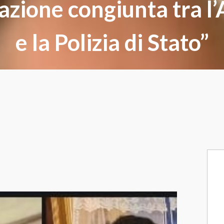
azione congiunta tra l
e la Polizia di Stato”