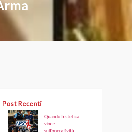
’Arma
Post Recenti
Quando l’estetica
vince
sull’operatività.