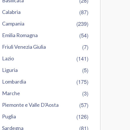
(28)
Basilicata
(87)
Calabria
(239)
Campania
(54)
Emilia Romagna
(7)
Friuli Venezia Giulia
(141)
Lazio
(5)
Liguria
(175)
Lombardia
(3)
Marche
(57)
Piemonte e Valle D'Aosta
(126)
Puglia
(81)
Sardegna