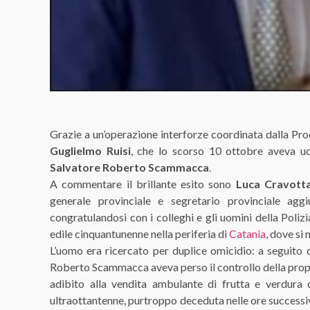
Grazie a un’operazione interforze coordinata dalla Procu
Guglielmo Ruisi
, che lo scorso 10 ottobre aveva u
Salvatore Roberto Scammacca
.
A commentare il brillante esito sono
Luca Cravott
generale provinciale e segretario provinciale ag
congratulandosi con i colleghi e gli uomini della Polizi
edile cinquantunenne nella periferia di
Catania
, dove si 
L’uomo era ricercato per duplice omicidio: a seguito de
Roberto Scammacca aveva perso il controllo della propr
adibito alla vendita ambulante di frutta e verdura c
ultraottantenne, purtroppo deceduta nelle ore successiv