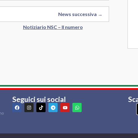
News successiva →
Notiziario NSC – II numero
Seguici sui social
Sca
rno