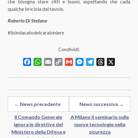
che bisogna stare zitti e buoni, aspettando che cada
qualche briciola dal tavolo.
Roberto Di Stefano
#ilsindacatodelcarabiniere
Condividi:
Facebook
WhatsApp
Email
Copy
Gmail
Messenger
Telegram
Threads
X
Link
← News precedente
News successiva →
Il Comando Generale
A Milano il seminario sulle
ignora le direttive del
nuove tecnologie nella
Ministero della Difesa e
sicurezza