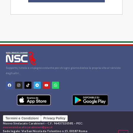
Supporto, tutela e impegno costante per chi ogni giorno dedica la propria vita al servizio
degli altri.
Termini e Condizioni
Privacy Policy
Nuovo Sindacato Carabinieri – C.F.: 96437320581 – PEC:
nuovosindacatocarabinieri@pec.it
Sede legale: Via San Nicola da Tolentino n.15, 00187 Roma