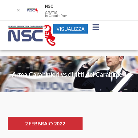
NSC
✕
GRATIS
In Google Play
VISUALIZZA
Arma Carabinieri vs diritti dei Carabinieri
2 FEBBRAIO 2022