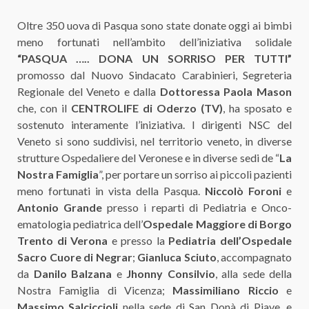
Oltre 350 uova di Pasqua sono state donate oggi ai bimbi
meno fortunati nell’ambito dell’iniziativa solidale
“PASQUA ….. DONA UN SORRISO PER TUTTI”
promosso dal Nuovo Sindacato Carabinieri, Segreteria
Regionale del Veneto e dalla
Dottoressa Paola Mason
che, con il
CENTROLIFE di Oderzo (TV)
, ha sposato e
sostenuto interamente l’iniziativa. I dirigenti NSC del
Veneto si sono suddivisi, nel territorio veneto, in diverse
strutture Ospedaliere del Veronese e in diverse sedi de “
La
Nostra Famiglia
”, per portare un sorriso ai piccoli pazienti
meno fortunati in vista della Pasqua.
Niccolò Foroni
e
Antonio Grande
presso i reparti di Pediatria e Onco-
ematologia pediatrica dell’
Ospedale Maggiore di Borgo
Trento di Verona
e presso la
Pediatria dell’Ospedale
Sacro Cuore di Negrar
;
Gianluca Sciuto
, accompagnato
da
Danilo Balzana
e
Jhonny Consilvio
, alla sede della
Nostra Famiglia di Vicenza;
Massimiliano Riccio
e
Massimo Salciccioli
nella sede di San Donà di Piave, e