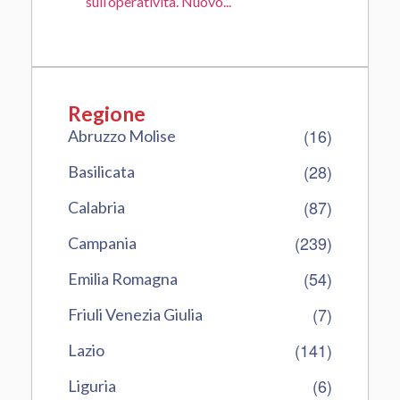
sull’operatività. Nuovo...
Regione
(16)
Abruzzo Molise
(28)
Basilicata
(87)
Calabria
(239)
Campania
(54)
Emilia Romagna
(7)
Friuli Venezia Giulia
(141)
Lazio
(6)
Liguria