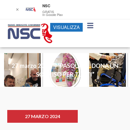
NSC
✕
GRATIS
In Google Play
VISUALIZZA
27 marzo 2024 – “PASQUA ….. DONA UN
SORRISO PER TUTTI”
27 MARZO 2024