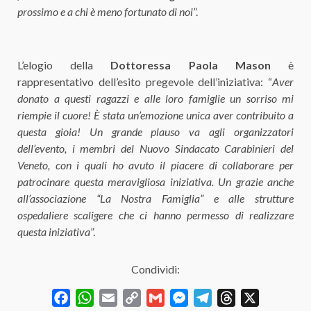
prossimo e a chi è meno fortunato di noi
”.
L’elogio della
Dottoressa
Paola Mason
è
rappresentativo dell’esito pregevole dell’iniziativa: “
Aver
donato a questi ragazzi e alle loro famiglie un sorriso mi
riempie il cuore! È stata un’emozione unica aver contribuito a
questa gioia! Un grande plauso va agli organizzatori
dell’evento, i membri del Nuovo Sindacato Carabinieri del
Veneto, con i quali ho avuto il piacere di collaborare per
patrocinare questa meravigliosa iniziativa. Un grazie anche
all’associazione “La Nostra Famiglia” e alle strutture
ospedaliere scaligere che ci hanno permesso di realizzare
questa iniziativa
”.
Condividi:
Facebook
WhatsApp
Email
Copy
Gmail
Messenger
Telegram
Threads
X