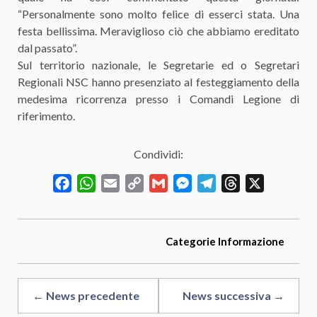
“Personalmente sono molto felice di esserci stata. Una
festa bellissima. Meraviglioso ciò che abbiamo ereditato
dal passato”.
Sul territorio nazionale, le Segretarie ed o Segretari
Regionali NSC hanno presenziato al festeggiamento della
medesima ricorrenza presso i Comandi Legione di
riferimento.
Condividi:
Facebook
WhatsApp
Email
Copy
Gmail
Messenger
Telegram
Threads
X
Link
Categorie
Informazione
← News precedente
News successiva →