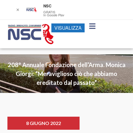
NSC
✕
GRATIS
In Google Play
VISUALIZZA
208° Annuale Fondazione dell’Arma. Monica
Giorgi: “Meraviglioso ciò che abbiamo
ereditato dal passato”
8 GIUGNO 2022