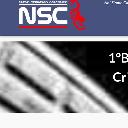
Noi Siamo C
1°B
Cr