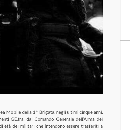
bile della 1^ Brigata, negli ultimi cinque anni,
imenti GE.tra. dal Comando Generale dell’Arma dei
i età dei militari che intendono essere trasferiti a