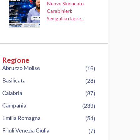
Nuovo Sindacato
Carabinieri:
Senigallia riapre...
Regione
(16)
Abruzzo Molise
(28)
Basilicata
(87)
Calabria
(239)
Campania
(54)
Emilia Romagna
(7)
Friuli Venezia Giulia