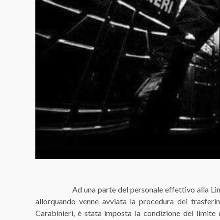
Ad una parte del personale effettivo alla Linea Mo
allorquando venne avviata la procedura dei trasfer
Carabinieri, è stata imposta la condizione del limite d