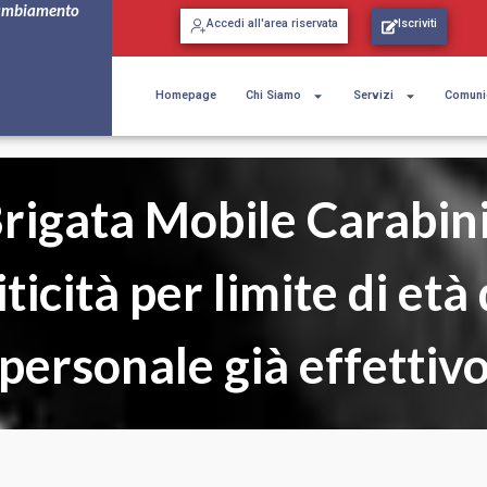
ambiamento
Accedi all'area riservata
Iscriviti
Homepage
Chi Siamo
Servizi
Comuni
rigata Mobile Carabini
iticità per limite di età 
personale già effettiv