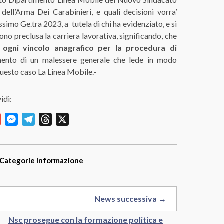
ell’Arma Dei Carabinieri, e quali decisioni vorra’
simo Ge.tra 2023, a tutela di chi ha evidenziato, e si
no preclusa la carriera lavorativa, significando, che
 ogni vincolo anagrafico per la procedura di
cimento di un malessere generale che lede in modo
questo caso La Linea Mobile.-
idi:
y
Gmail
Messenger
Telegram
Threads
X
Categorie
Informazione
News successiva →
Nsc prosegue con la formazione politica e