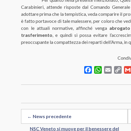
Carabinieri, attende risposte dal Comando Generale d
adottare prima che la tempistica, veda comparire il pros
è fatto portavoce di tale malessere, per coloro che vedo
con le attuali normative, affinché venga
abrogato
trasferimento
, e quindi si possa evitare l’accres
preoccupante la compattezza dei reparti dell’Arma, in 
Condiv
Facebook
WhatsApp
Email
Cop
Link
← News precedente
NSC Veneto si muove per il benessere del