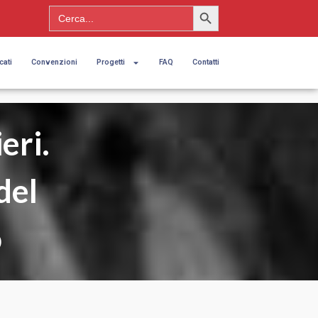
Search Button
Search
for:
cati
Convenzioni
Progetti
FAQ
Contatti
eri.
del
o