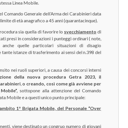
stessa Linea Mobile.
omando Generale dell’Arma dei Carabinieri data
imite di età anagrafico a 45 anni (quarantacinque).
ura sia quella di favorire lo
svecchiamento
di
ti presi in considerazioni i punteggi ordinari ( note,
anche quelle particolari situazioni di disagio
 tante istanze di trasferimento ai sensi del n.398 del
ei ruoli superiori, a causa dei concorsi interni
azione della nuova procedura Getra 2023, il
arabinieri
,
o creando, così come già avviene per
Mobile”,
sottopone alla attenzione del Comando
igata Mobile e a questi unico punto principale:
ambito 1° Brigata Mobile, del Personale “Over
, viene destinato un congruo numero di giovani