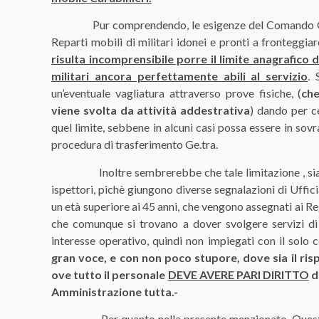
Pur comprendendo, le esigenze del Comando Genera
Reparti mobili di militari idonei e pronti a fronteggia
risulta incomprensibile porre il limite anagrafico 
militari ancora perfettamente abili al servizio
. 
un’eventuale vagliatura attraverso prove fisiche, (
ch
viene svolta da attività addestrativa
) dando per ce
quel limite, sebbene in alcuni casi possa essere in so
procedura di trasferimento Ge.tra.
Inoltre sembrerebbe che tale limitazione , sia val
ispettori, pichè giungono diverse segnalazioni di Uffici
un età superiore ai 45 anni, che vengono assegnati ai Re
che comunque si trovano a dover svolgere servizi di 
interesse operativo, quindi non impiegati con il solo
gran voce, e con non poco stupore, dove sia il ris
ove tutto il personale
DEVE AVERE PARI DIRITTO
d
Amministrazione tutta.-
Per quanto nella presente menzionato, Questo D