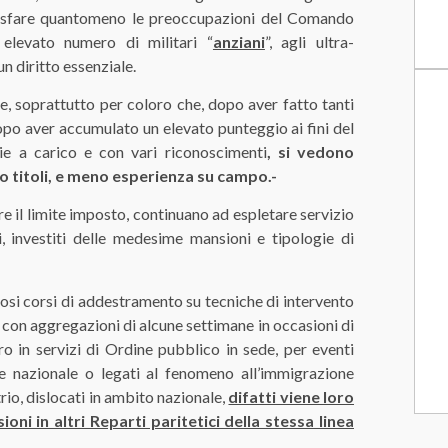
ddisfare quantomeno le preoccupazioni del Comando
 elevato numero di militari “
anziani
”, agli ultra-
n diritto essenziale.
rattutto per coloro che, dopo aver fatto tanti
dopo aver accumulato un elevato punteggio ai fini del
lie a carico e con vari riconoscimenti
, si vedono
no titoli, e meno esperienza su campo.-
il limite imposto, continuano ad espletare servizio
, investiti delle medesime mansioni e tipologie di
orsi di addestramento su tecniche di intervento
 con aggregazioni di alcune settimane in occasioni di
ro in servizi di Ordine pubblico in sede, per eventi
se nazionale o legati al fenomeno all’immigrazione
rio, dislocati in ambito nazionale,
difatti viene loro
oni in altri Reparti paritetici della stessa linea