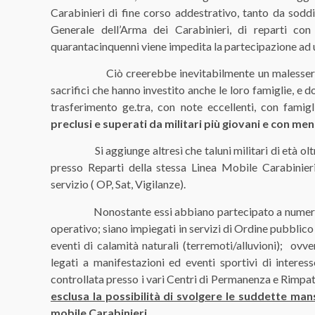
Carabinieri di fine corso addestrativo, tanto da so
Generale dell’Arma dei Carabinieri, di reparti con
quarantacinquenni viene impedita la partecipazione ad u
Ciò creerebbe inevitabilmente un malessere, sop
sacrifici che hanno investito anche le loro famiglie, e 
trasferimento ge.tra, con note eccellenti, con famig
preclusi e superati da militari più giovani e con me
Si aggiunge altresì che taluni militari di età oltre 
presso Reparti della stessa Linea Mobile Carabinieri
servizio ( OP, Sat, Vigilanze).
Nonostante essi abbiano partecipato a numerosi c
operativo; siano impiegati in servizi di Ordine pubblico
eventi di calamità naturali (terremoti/alluvioni); ovve
legati a manifestazioni ed eventi sportivi di interes
controllata presso i vari Centri di Permanenza e Rimpat
esclusa la possibilità di svolgere le suddette mansi
mobile Carabinieri.