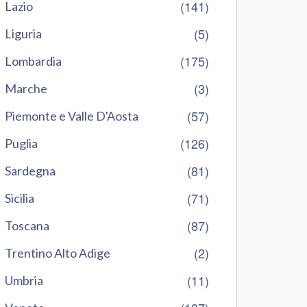
(141)
Lazio
(5)
Liguria
(175)
Lombardia
(3)
Marche
(57)
Piemonte e Valle D'Aosta
(126)
Puglia
(81)
Sardegna
(71)
Sicilia
(87)
Toscana
(2)
Trentino Alto Adige
(11)
Umbria