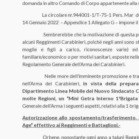
domanda in altro Comando di Corpo appartenente alla 
La circolare nr.944001-1/T-75-1 Pers. Mar del C
14 Gennaio 2022 – Appendice 1 Allegato G – impone il l
Sembrerebbe che la motivazione di questa proced
alcuni Reggimenti Carabinieri, poiché negli anni sono sta
moglie e figli a carico, riconoscenze varie) ed 
familiare/economico o per motivi sanitari, esposte nelle
Regolamento Generale dell’Arma dei Carabinieri.
Nelle more dell’imminente promozione e transito n
nell’Arma dei Carabinieri,
in vista della prepar
Dipartimento Linea Mobile del Nuovo Sindacato C
molte Regioni, un “Mini Getra Interno 1°Brigata 
Generale dell’Arma i seguenti aspetti, relativi alla 1 br
Autorizzazione allo spostamento/trasferimento, 
Age” effettivo ai Reggimenti e Battaglioni.-
Orbene, nonostante ogni anno a taluni Reggimenti