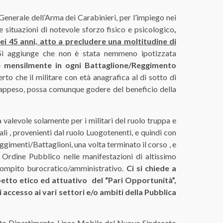
le dell’Arma dei Carabinieri, per l’impiego nei
re situazioni di notevole sforzo fisico e psicologico
,
dei 45 anni, atto a precludere una moltitudine di
Si aggiunge che non è stata nemmeno ipotizzata
e mensilmente in ogni Battaglione/Reggimento
rto che il militare con età anagrafica al di sotto di
vrappeso, possa comunque godere del beneficio della
evole solamente per i militari del ruolo truppa e
ali , provenienti dal ruolo Luogotenenti, e quindi con
ggimenti/Battaglioni, una volta terminato il corso , e
Ordine Pubblico nelle manifestazioni di altissimo
 compito burocratico/amministrativo.
Ci si chiede a
petto etico ed attuativo del “Pari Opportunità”,
i accesso ai vari settori e/o ambiti della Pubblica
ipartimento Linea Mobile del Nuovo Sindacato