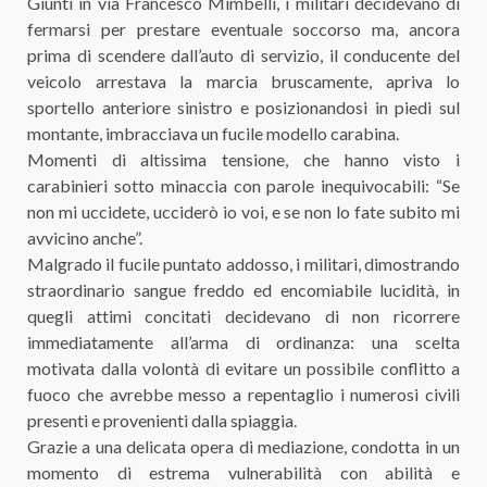
Giunti in via Francesco Mimbelli, i militari decidevano di
fermarsi per prestare eventuale soccorso ma, ancora
prima di scendere dall’auto di servizio, il conducente del
veicolo arrestava la marcia bruscamente, apriva lo
sportello anteriore sinistro e posizionandosi in piedi sul
montante, imbracciava un fucile modello carabina.
Momenti di altissima tensione, che hanno visto i
carabinieri sotto minaccia con parole inequivocabili: “Se
non mi uccidete, ucciderò io voi, e se non lo fate subito mi
avvicino anche”.
Malgrado il fucile puntato addosso, i militari, dimostrando
straordinario sangue freddo ed encomiabile lucidità, in
quegli attimi concitati decidevano di non ricorrere
immediatamente all’arma di ordinanza: una scelta
motivata dalla volontà di evitare un possibile conflitto a
fuoco che avrebbe messo a repentaglio i numerosi civili
presenti e provenienti dalla spiaggia.
Grazie a una delicata opera di mediazione, condotta in un
momento di estrema vulnerabilità con abilità e