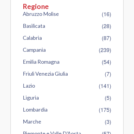
Regione
(16)
Abruzzo Molise
(28)
Basilicata
(87)
Calabria
(239)
Campania
(54)
Emilia Romagna
(7)
Friuli Venezia Giulia
(141)
Lazio
(5)
Liguria
(175)
Lombardia
(3)
Marche
(57)
Piemonte e Valle D'Aosta