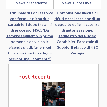
← News precedente
News successiva →
Il Tribunale di Lodi assolve
Combustione illecita di
con formula piena due
rifiuti e realizzazione di un
carabinieri dopo tre anni
deposito edile in assenza
di processo, NSC: “Da
di autorizzazione:
sempre seguiamo in prima
sequestro del Nucleo
persona e da vicino le
Carabinieri Forestale di
vicende giudiziarie in cui
Gubbio. Il plauso di NSC
finiscono i nostri colleghi
Perugia
accusati ingiustamente”
Post Recenti