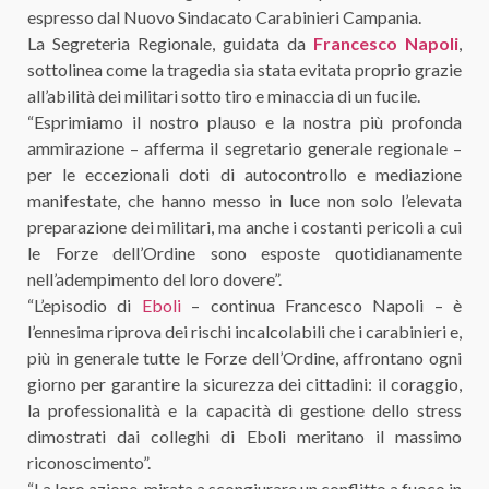
espresso dal Nuovo Sindacato Carabinieri Campania.
La Segreteria Regionale, guidata da
Francesco Napoli
,
sottolinea come la tragedia sia stata evitata proprio grazie
all’abilità dei militari sotto tiro e minaccia di un fucile.
“Esprimiamo il nostro plauso e la nostra più profonda
ammirazione – afferma il segretario generale regionale –
per le eccezionali doti di autocontrollo e mediazione
manifestate, che hanno messo in luce non solo l’elevata
preparazione dei militari, ma anche i costanti pericoli a cui
le Forze dell’Ordine sono esposte quotidianamente
nell’adempimento del loro dovere”.
“L’episodio di
Eboli
– continua Francesco Napoli – è
l’ennesima riprova dei rischi incalcolabili che i carabinieri e,
più in generale tutte le Forze dell’Ordine, affrontano ogni
giorno per garantire la sicurezza dei cittadini: il coraggio,
la professionalità e la capacità di gestione dello stress
dimostrati dai colleghi di Eboli meritano il massimo
riconoscimento”.
“La loro azione, mirata a scongiurare un conflitto a fuoco in