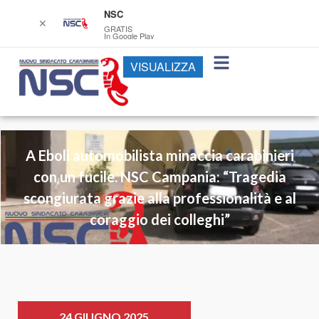
NSC
✕
GRATIS
In Google Play
VISUALIZZA
A Eboli automobilista minaccia carabinieri
con un fucile. NSC Campania: “Tragedia
scongiurata grazie alla professionalità e al
coraggio dei colleghi”
24 GIUGNO 2025