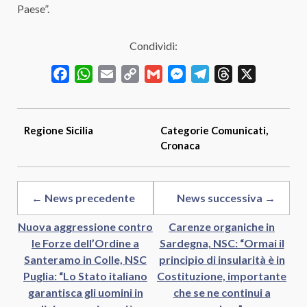
Paese”.
Condividi:
Facebook
WhatsApp
Email
Copy
Gmail
Messenger
Telegram
Threads
X
Link
Regione
Sicilia
Categorie
Comunicati
,
Cronaca
← News precedente
News successiva →
Nuova aggressione contro
Carenze organiche in
le Forze dell’Ordine a
Sardegna, NSC: “Ormai il
Santeramo in Colle, NSC
principio di insularità è in
Puglia: “Lo Stato italiano
Costituzione, importante
garantisca gli uomini in
che se ne continui a