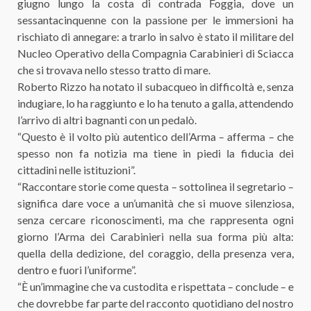
giugno lungo la costa di contrada Foggia, dove un
sessantacinquenne con la passione per le immersioni ha
rischiato di annegare: a trarlo in salvo è stato il militare del
Nucleo Operativo della Compagnia Carabinieri di Sciacca
che si trovava nello stesso tratto di mare.
Roberto Rizzo ha notato il subacqueo in difficoltà e, senza
indugiare, lo ha raggiunto e lo ha tenuto a galla, attendendo
l’arrivo di altri bagnanti con un pedalò.
“Questo è il volto più autentico dell’Arma – afferma – che
spesso non fa notizia ma tiene in piedi la fiducia dei
cittadini nelle istituzioni”.
“Raccontare storie come questa – sottolinea il segretario –
significa dare voce a un’umanità che si muove silenziosa,
senza cercare riconoscimenti, ma che rappresenta ogni
giorno l’Arma dei Carabinieri nella sua forma più alta:
quella della dedizione, del coraggio, della presenza vera,
dentro e fuori l’uniforme”.
“È un’immagine che va custodita e rispettata – conclude – e
che dovrebbe far parte del racconto quotidiano del nostro