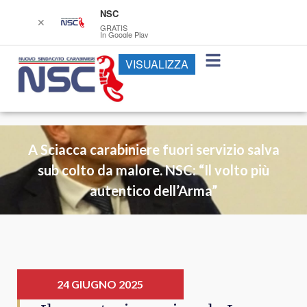
NSC
✕
GRATIS
In Google Play
VISUALIZZA
A Sciacca carabiniere fuori servizio salva
sub colto da malore. NSC: “Il volto più
autentico dell’Arma”
24 GIUGNO 2025