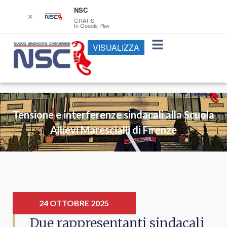
NSC
✕
GRATIS
In Google Play
VISUALIZZA
Tensione e interferenze sindacali alla Scuola
Allievi Marescialli di Firenze
24 OTTOBRE 2025
Due rappresentanti sindacali