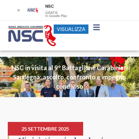
NSC
✕
GRATIS
In Google Play
VISUALIZZA
NSC in visita al 9° Battaglione Carabinieri
Sardegna: ascolto, confronto e impegno
condiviso
25 SETTEMBRE 2025