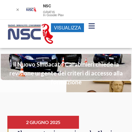
NSC
✕
GRATIS
In Google Play
VISUALIZZA
Il Nuovo Sindacato Carabinieri chiede la
revisione urgente dei criteri di accesso alla
formazione
2 GIUGNO 2025