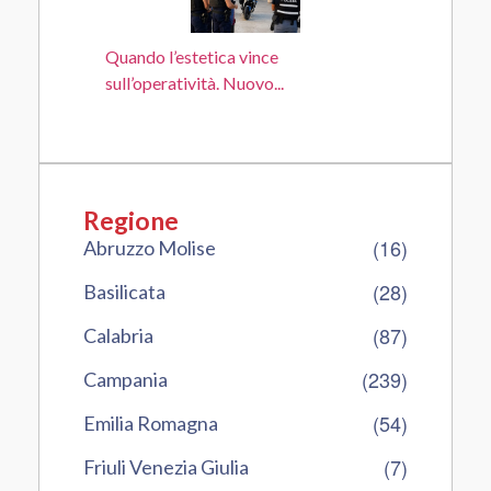
Quando l’estetica vince
sull’operatività. Nuovo...
Regione
(16)
Abruzzo Molise
(28)
Basilicata
(87)
Calabria
(239)
Campania
(54)
Emilia Romagna
(7)
Friuli Venezia Giulia