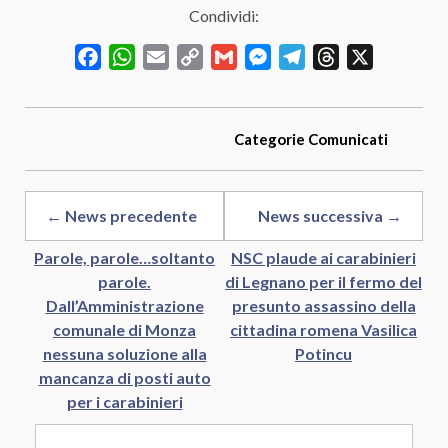
Condividi:
Facebook
WhatsApp
Email
Copy
Gmail
Messenger
Telegram
Threads
X
Link
Categorie
Comunicati
← News precedente
News successiva →
Parole, parole…soltanto
NSC plaude ai carabinieri
parole.
di Legnano per il fermo del
Dall’Amministrazione
presunto assassino della
comunale di Monza
cittadina romena Vasilica
nessuna soluzione alla
Potincu
mancanza di posti auto
per i carabinieri