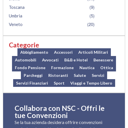
(9)
Toscana
(5)
Umbria
(20)
Veneto
Categorie
Abbigliamento
Accessori
Articoli Militari
Automobili
Avvocati
B&B e Hotel
Benessere
Fondo Pensione
Formazione
Nautica
Ottica
Parcheggi
Ristoranti
Salute
Servizi
Servizi Finanziari
Sport
Viaggi e Tempo Libero
Collabora con NSC - Offri le
tue Convenzioni
Se la tua azienda desidera offrire convenzioni