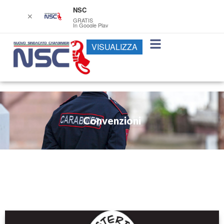
NSC
✕
GRATIS
In Google Play
VISUALIZZA
Convenzioni