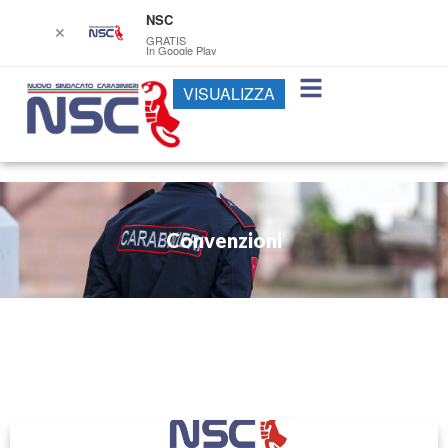
NSC
✕
GRATIS
In Google Play
VISUALIZZA
Convenzioni