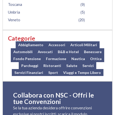
(9)
Toscana
(5)
Umbria
(20)
Veneto
Categorie
Abbigliamento
Accessori
Articoli Militari
Automobili
Avvocati
B&B e Hotel
Benessere
Fondo Pensione
Formazione
Nautica
Ottica
Parcheggi
Ristoranti
Salute
Servizi
Servizi Finanziari
Sport
Viaggi e Tempo Libero
Collabora con NSC - Offri le
tue Convenzioni
Se la tua azienda desidera offrire convenzioni
esclusive ai nostri iscritti, scarica il modulo,