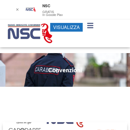
NSC
✕
GRATIS
In Google Play
VISUALIZZA
Convenzioni