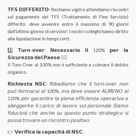
𝗧𝗙𝗦 𝗗𝗜𝗙𝗙𝗘𝗥𝗜𝗧𝗢: Restiamo vigili e attendiamo riscontri
sul pagamento del TFS (Trattamento di Fine Servizio)
differito: deve avvenire entro il massimo di 90 giorni
dall’ultimo giorno di servizio! I nostri colleghi hanno diritto
alla liquidazione in tempi certi.
3️⃣ 𝗧𝘂𝗿𝗻-𝗼𝘃𝗲𝗿: 𝗡𝗲𝗰𝗲𝘀𝘀𝗮𝗿𝗶𝗼 𝗶𝗹 120% 𝗽𝗲𝗿 𝗹𝗮
𝗦𝗶𝗰𝘂𝗿𝗲𝘇𝘇𝗮 𝗱𝗲𝗹 𝗣𝗮𝗲𝘀𝗲 👮‍♂
Il Turn Over al 100% non è sufficiente a colmare il debito
organico.
𝗥𝗶𝗰𝗵𝗶𝗲𝘀𝘁𝗮 𝗡𝗦𝗖: 𝘙𝘪𝘣𝘢𝘥𝘪𝘢𝘮𝘰 𝘤𝘩𝘦 𝘪𝘭 𝘵𝘶𝘳𝘯-𝘰𝘷𝘦𝘳 𝘯𝘰𝘯
𝘱𝘶𝘰̀ 𝘧𝘦𝘳𝘮𝘢𝘳𝘢𝘪 𝘢𝘭 100%, 𝘮𝘢 𝘥𝘦𝘷𝘦 𝘦𝘴𝘴𝘦𝘳𝘦 𝘈𝘓𝘔𝘌𝘕𝘖 𝘢𝘭
120% 𝘱𝘦𝘳 𝘨𝘢𝘳𝘢𝘯𝘵𝘪𝘳𝘦 𝘭𝘢 𝘱𝘪𝘦𝘯𝘢 𝘦𝘧𝘧𝘪𝘤𝘪𝘦𝘯𝘻𝘢 𝘰𝘱𝘦𝘳𝘢𝘳𝘪𝘷𝘢 𝘦
𝘢𝘭𝘭𝘦𝘨𝘨𝘦𝘳𝘪𝘳𝘦 𝘪𝘭 𝘤𝘢𝘳𝘪𝘤𝘰 𝘥𝘪 𝘭𝘢𝘷𝘰𝘳𝘰 𝘴𝘶𝘭 𝘱𝘦𝘳𝘴𝘰𝘯𝘢𝘭𝘦 𝘚𝘪𝘢𝘮𝘰
𝘧𝘪𝘥𝘶𝘤𝘪𝘰𝘴𝘪 𝘤𝘩𝘦 𝘢𝘯𝘤𝘩𝘦 𝘴𝘶 𝘲𝘶𝘦𝘴𝘵𝘰 𝘱𝘶𝘯𝘵𝘰 𝘴𝘵𝘳𝘢𝘵𝘦𝘨𝘪𝘤𝘰 𝘴𝘪
𝘱𝘰𝘴𝘴𝘢 𝘵𝘳𝘰𝘷𝘢𝘳𝘦 𝘶𝘯 𝘳𝘪𝘴𝘤𝘰𝘯𝘵𝘳𝘰 𝘱𝘰𝘴𝘪𝘵𝘪𝘷𝘰.
👉 𝗩𝗲𝗿𝗶𝗳𝗶𝗰𝗮 𝗹𝗮 𝗰𝗮𝗽𝗮𝗰𝗶𝘁𝗮̀ 𝗱𝗶 𝗡𝗦𝗖: