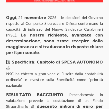
𝗢𝗴𝗴𝗶, 21 𝗻𝗼𝘃𝗲𝗺𝗯𝗿𝗲 2025, , le decisioni del Governo
rispetto al Comparto Sicurezza e Difesa confermano la
capacità di indirizzo del Nuovo Sindacato Carabinieri
(NSC). 𝗟𝗲 𝗻𝗼𝘀𝘁𝗿𝗲 𝗿𝗶𝗰𝗵𝗶𝗲𝘀𝘁𝗲, 𝗮𝘃𝗮𝗻𝘇𝗮𝘁𝗲 𝗰𝗼𝗻
𝗱𝗲𝘁𝗲𝗿𝗺𝗶𝗻𝗮𝘇𝗶𝗼𝗻𝗲, 𝘀𝗼𝗻𝗼 𝘀𝘁𝗮𝘁𝗲 𝗿𝗲𝗰𝗲𝗽𝗶𝘁𝗲 𝗱𝗮𝗹𝗹𝗮
𝗺𝗮𝗴𝗴𝗶𝗼𝗿𝗮𝗻𝘇𝗮 𝗲 𝘀𝗶 𝘁𝗿𝗮𝗱𝘂𝗰𝗼𝗻𝗼 𝗶𝗻 𝗿𝗶𝘀𝗽𝗼𝘀𝘁𝗲 𝗰𝗵𝗶𝗮𝗿𝗲
𝗽𝗲𝗿 𝗶𝗹 𝗽𝗲𝗿𝘀𝗼𝗻𝗮𝗹𝗲.
1️⃣ 𝗦𝗽𝗲𝗰𝗶𝗳𝗶𝗰𝗶𝘁𝗮̀: 𝗖𝗮𝗽𝗶𝘁𝗼𝗹𝗼 𝗱𝗶 𝗦𝗣𝗘𝗦𝗔 𝗔𝗨𝗧𝗢𝗡𝗢𝗠𝗢
💰
NSC ha chiesto a gran voce di “uscire dalla contabilità
ordinaria” e investire sulla Specificità come “priorità
nazionale”.
𝗥𝗜𝗦𝗨𝗟𝗧𝗔𝗧𝗢 𝗥𝗔𝗚𝗚𝗜𝗨𝗡𝗧𝗢 L’emendamento in
valutazione prevede la costituzione di un Fondo
Straordinario di 𝗱𝘂𝗲𝗰𝗲𝗻𝘁𝗼 𝗺𝗶𝗹𝗶𝗼𝗻𝗶 𝗱𝗶 𝗲𝘂𝗿𝗼 𝗽𝗲𝗿