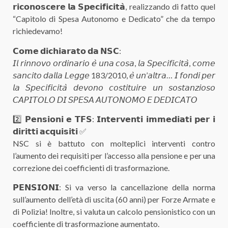
𝗿𝗶𝗰𝗼𝗻𝗼𝘀𝗰𝗲𝗿𝗲 𝗹𝗮 𝗦𝗽𝗲𝗰𝗶𝗳𝗶𝗰𝗶𝘁𝗮̀, realizzando di fatto quel
“Capitolo di Spesa Autonomo e Dedicato” che da tempo
richiedevamo!
𝗖𝗼𝗺𝗲 𝗱𝗶𝗰𝗵𝗶𝗮𝗿𝗮𝘁𝗼 𝗱𝗮 𝗡𝗦𝗖:
𝘐𝘭 𝘳𝘪𝘯𝘯𝘰𝘷𝘰 𝘰𝘳𝘥𝘪𝘯𝘢𝘳𝘪𝘰 𝘦̀ 𝘶𝘯𝘢 𝘤𝘰𝘴𝘢, 𝘭𝘢 𝘚𝘱𝘦𝘤𝘪𝘧𝘪𝘤𝘪𝘵𝘢̀, 𝘤𝘰𝘮𝘦
𝘴𝘢𝘯𝘤𝘪𝘵𝘰 𝘥𝘢𝘭𝘭𝘢 𝘓𝘦𝘨𝘨𝘦 183/2010, 𝘦̀ 𝘶𝘯’𝘢𝘭𝘵𝘳𝘢… 𝘐 𝘧𝘰𝘯𝘥𝘪 𝘱𝘦𝘳
𝘭𝘢 𝘚𝘱𝘦𝘤𝘪𝘧𝘪𝘤𝘪𝘵𝘢̀ 𝘥𝘦𝘷𝘰𝘯𝘰 𝘤𝘰𝘴𝘵𝘪𝘵𝘶𝘪𝘳𝘦 𝘶𝘯 𝘴𝘰𝘴𝘵𝘢𝘯𝘻𝘪𝘰𝘴𝘰
𝘊𝘈𝘗𝘐𝘛𝘖𝘓𝘖 𝘋𝘐 𝘚𝘗𝘌𝘚𝘈 𝘈𝘜𝘛𝘖𝘕𝘖𝘔𝘖 𝘌 𝘋𝘌𝘋𝘐𝘊𝘈𝘛𝘖
2️⃣ 𝗣𝗲𝗻𝘀𝗶𝗼𝗻𝗶 𝗲 𝗧𝗙𝗦: 𝗜𝗻𝘁𝗲𝗿𝘃𝗲𝗻𝘁𝗶 𝗶𝗺𝗺𝗲𝗱𝗶𝗮𝘁𝗶 𝗽𝗲𝗿 𝗶
𝗱𝗶𝗿𝗶𝘁𝘁𝗶 𝗮𝗰𝗾𝘂𝗶𝘀𝗶𝘁𝗶 ✅
NSC si è battuto con molteplici interventi contro
l’aumento dei requisiti per l’accesso alla pensione e per una
correzione dei coefficienti di trasformazione.
𝗣𝗘𝗡𝗦𝗜𝗢𝗡𝗜: Si va verso la cancellazione della norma
sull’aumento dell’età di uscita (60 anni) per Forze Armate e
di Polizia! Inoltre, si valuta un calcolo pensionistico con un
coefficiente di trasformazione aumentato.