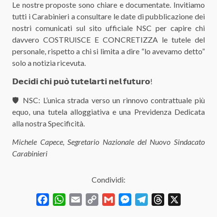
Le nostre proposte sono chiare e documentate. Invitiamo
tutti i Carabinieri a consultare le date di pubblicazione dei
nostri comunicati sul sito ufficiale NSC per capire chi
davvero COSTRUISCE E CONCRETIZZA le tutele del
personale, rispetto a chi si limita a dire “lo avevamo detto”
solo a notizia ricevuta.
𝗗𝗲𝗰𝗶𝗱𝗶 𝗰𝗵𝗶 𝗽𝘂𝗼̀ 𝘁𝘂𝘁𝗲𝗹𝗮𝗿𝘁𝗶 𝗻𝗲𝗹 𝗳𝘂𝘁𝘂𝗿𝗼!
🛡 NSC: L’unica strada verso un rinnovo contrattuale più
equo, una tutela alloggiativa e una Previdenza Dedicata
alla nostra Specificità.
Michele Capece, Segretario Nazionale del Nuovo Sindacato
Carabinieri
Condividi:
Facebook
WhatsApp
Email
Copy
Gmail
Messenger
Telegram
Threads
X
Link