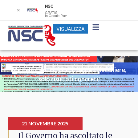
NSC
✕
GRATIS
In Google Play
VISUALIZZA
Michele Capece (NSC): basta chiacchiere,
solo risultati concreti!
21 NOVEMBRE 2025
Il Governo ha ascoltato le