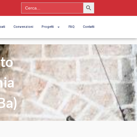
Search Button
Search
for:
cati
Convenzioni
Progetti
FAQ
Contatti
ato
nia
Ba)