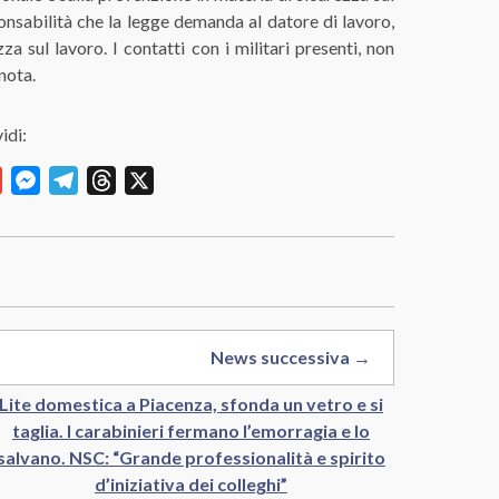
ponsabilità che la legge demanda
al datore di lavoro
,
zza
sul lavoro.
I contatti
con i militari presenti,
non
nota.
idi:
y
Gmail
Messenger
Telegram
Threads
X
News successiva →
Lite domestica a Piacenza, sfonda un vetro e si
taglia. I carabinieri fermano l’emorragia e lo
salvano. NSC: “Grande professionalità e spirito
d’iniziativa dei colleghi”