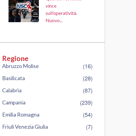
vince
sull’operatività.
Nuovo...
Regione
(16)
Abruzzo Molise
(28)
Basilicata
(87)
Calabria
(239)
Campania
(54)
Emilia Romagna
(7)
Friuli Venezia Giulia