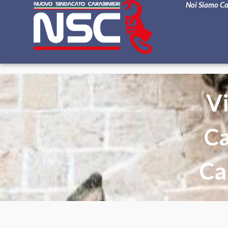
Noi Siamo C
Vi
Ca
Ca