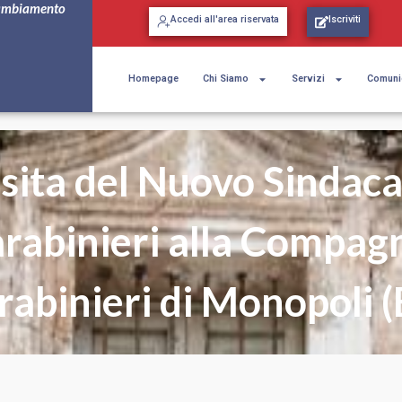
ambiamento
Accedi all'area riservata
Iscriviti
Homepage
Chi Siamo
Servizi
Comuni
sita del Nuovo Sindac
rabinieri alla Compag
rabinieri di Monopoli (