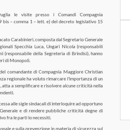
Puglia le visite presso i Comandi Compagnia
79 bis – comma 1 – lett. e) del decreto legislativo 15
cato Carabinieri, composta dal Segretario
Generale
gionali Specchia Luca
,
Ungari Nicola
(responsabili
ni
(responsabile della Segreteria di Brindisi),
hanno
ri di
Monopoli
.
a del comandante di Compagnia Maggiore
Christian
enza
regionale
ha voluto rimarcare l’importanza di un
, atta a semplificare
e risolvere
alcune criticità
nella
ndenti.
ncessa
alle sigle sindacali di interloquire ad opportuno
Generale
e di rendere pubbliche
criticità degne
di
vo fra le parti lo
necessiti.
sonale
e sulla
prevenzione in materia di sicurezza sul