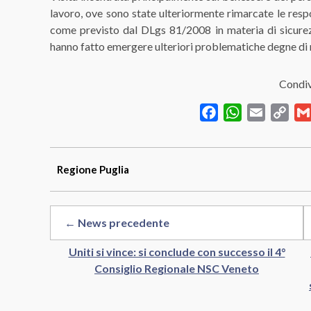
lavoro, ove sono state ulteriormente
rimarcate
le res
come previsto dal
DLgs
81/2008 in materia di sicure
hanno fatto emergere
ulteriori problematiche
degne di 
Condiv
Facebook
WhatsApp
Email
Cop
Link
Regione
Puglia
← News precedente
Uniti si vince: si conclude con successo il 4°
Consiglio Regionale NSC Veneto