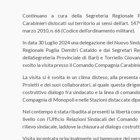
Continuano a cura della Segreteria Regionale 
Carabinieri
dislocati sul territorio
ai sensi dell’art. 14
marzo 2010, n. 66 (Codice dell’ordinamento militare).
In data
30 Luglio
2024 una delegazione del Nuovo Sinda
Regionale
Puglia
Demitri Cataldo e dai Segretari Re
della
Segret
eria Provinciale di Bari)
e Torriello Giovan
svolto la visita presso il Comando Compagnia
Carabinie
L
a visita si è svolta
in un clima disteso
,
alla present
Proietti
e dei suoi collaboratori,
al
quale questa dirig
costruttivo dialogo fra sindacato e la linea di comando
Compagnia
di Monopoli
e nelle Staz
ioni
distaccate dipe
Nel contempo è stata ribadita ai presenti la
libertà co
livello con l’Ufficio Relazioni Sindacali del Comando
rilievo sindacale, laddove la chiusura al dialogo costrutti
Visit
a
incentrata
principalmente
sul benessere del per