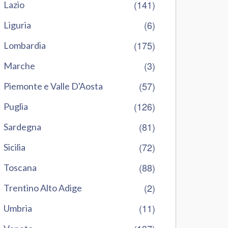
(141)
Lazio
(6)
Liguria
(175)
Lombardia
(3)
Marche
(57)
Piemonte e Valle D'Aosta
(126)
Puglia
(81)
Sardegna
(72)
Sicilia
(88)
Toscana
(2)
Trentino Alto Adige
(11)
Umbria