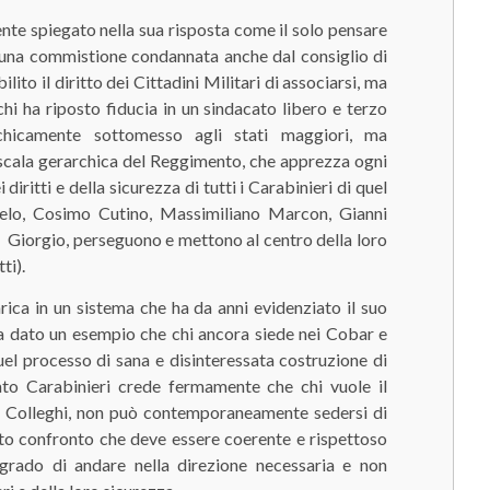
nte spiegato nella sua risposta come il solo pensare
una commistione condannata anche dal consiglio di
ito il diritto dei Cittadini Militari di associarsi, ma
 ha riposto fiducia in un sindacato libero e terzo
chicamente sottomesso agli stati maggiori, ma
scala gerarchica del Reggimento, che apprezza ogni
diritti e della sicurezza di tutti i Carabinieri di quel
gelo, Cosimo Cutino, Massimiliano Marcon, Gianni
a Giorgio, perseguono e mettono al centro della loro
ti).
arica in un sistema che ha da anni evidenziato il suo
ha dato un esempio che chi ancora siede nei Cobar e
el processo di sana e disinteressata costruzione di
ato Carabinieri crede fermamente che chi vuole il
ei Colleghi, non può contemporaneamente sedersi di
sto confronto che deve essere coerente e rispettoso
 grado di andare nella direzione necessaria e non