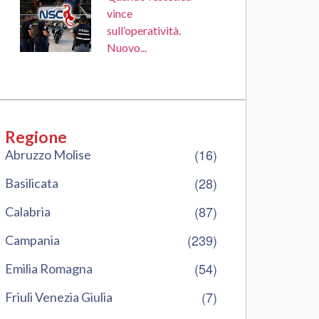
vince
sull’operatività.
Nuovo...
Regione
(16)
Abruzzo Molise
(28)
Basilicata
(87)
Calabria
(239)
Campania
(54)
Emilia Romagna
(7)
Friuli Venezia Giulia