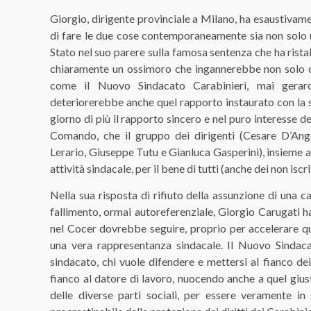
Giorgio, dirigente provinciale a Milano, ha esaustivame
di fare le due cose contemporaneamente sia non solo 
Stato nel suo parere sulla famosa sentenza che ha ristabil
chiaramente un ossimoro che ingannerebbe non solo chi
come il Nuovo Sindacato Carabinieri, mai gerar
deteriorerebbe anche quel rapporto instaurato con la 
giorno di più il rapporto sincero e nel puro interesse dei 
Comando, che il gruppo dei dirigenti (Cesare D’An
Lerario, Giuseppe Tutu e Gianluca Gasperini), insieme 
attività sindacale, per il bene di tutti (anche dei non iscrit
Nella sua risposta di rifiuto della assunzione di una c
fallimento, ormai autoreferenziale, Giorgio Carugati 
nel Cocer dovrebbe seguire, proprio per accelerare qu
una vera rappresentanza sindacale. Il Nuovo Sindac
sindacato, chi vuole difendere e mettersi al fianco d
fianco al datore di lavoro, nuocendo anche a quel giu
delle diverse parti sociali, per essere veramente in