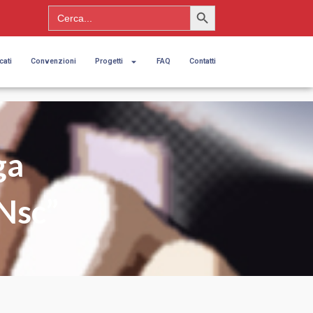
Search Button
Search
for:
cati
Convenzioni
Progetti
FAQ
Contatti
ga
 Nsc”