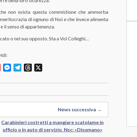
ri e della loro sicurezza.
si che non esista questa commistione che ammorba
a meritocrazia di ognuno di Noi e che invece alimenta
 e il senso di appartenenza.
dacato o nel suo opposto. Sta a Voi Colleghi…
idi:
y
Gmail
Messenger
Telegram
Threads
X
News successiva →
Carabinieri costretti a mangiare scatolame in
ufficio o in auto di servizio. Nsc: «Disumano»