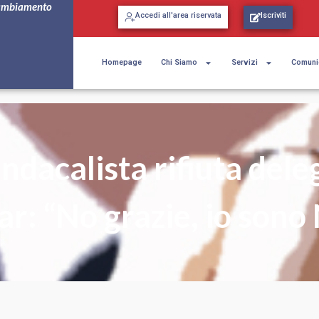
ambiamento
Accedi all'area riservata
Iscriviti
Homepage
Chi Siamo
Servizi
Comuni
indacalista rifiuta dele
r: “No grazie, io sono