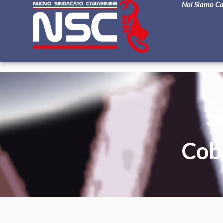
Noi Siamo C
S
Coba