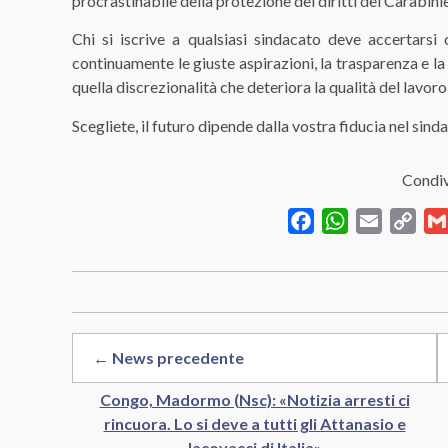
procrastinabile della protezione dei diritti dei Carabinie
Chi si iscrive a qualsiasi sindacato deve accertar
continuamente le giuste aspirazioni, la trasparenza e l
quella discrezionalità che deteriora la qualità del lavoro
Scegliete, il futuro dipende dalla vostra fiducia nel sin
Condiv
Facebook
WhatsApp
Email
Cop
Link
← News precedente
Congo, Madormo (Nsc): «Notizia arresti ci
rincuora. Lo si deve a tutti gli Attanasio e
Iacovacci di Italia»