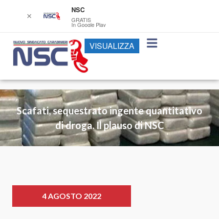
NSC
✕
GRATIS
In Google Play
VISUALIZZA
Scafati, sequestrato ingente quantitativo
di droga. Il plauso di NSC
4 AGOSTO 2022