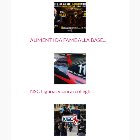
AUMENTI DA FAME ALLA BASE...
NSC Liguria: vicini ai colleghi...