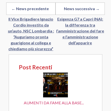
← News precedente
News successiva →
Il Vice Brigadiere Ignazio
Esigenza G7 a Capri (NA):
Cordio investito da
la differenza tra
un’auto, NSC Lombardia :
l’amministrazione del fare
“Auguriamo pronta
e l’amministrazione
guarigione al collega e
dell’apparire
chiediamo più sicurezza”
Post Recenti
AUMENTI DA FAME ALLA BASE...