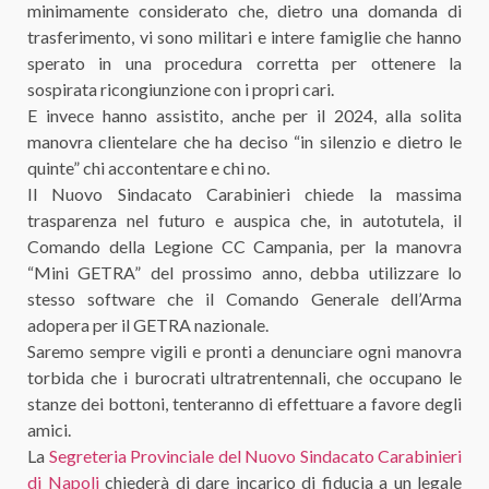
minimamente considerato che, dietro una domanda di
trasferimento, vi sono militari e intere famiglie che hanno
sperato in una procedura corretta per ottenere la
sospirata ricongiunzione con i propri cari.
E invece hanno assistito, anche per il 2024, alla solita
manovra clientelare che ha deciso “in silenzio e dietro le
quinte” chi accontentare e chi no.
Il Nuovo Sindacato Carabinieri chiede la massima
trasparenza nel futuro e auspica che, in autotutela, il
Comando della Legione CC Campania, per la manovra
“Mini GETRA” del prossimo anno, debba utilizzare lo
stesso software che il Comando Generale dell’Arma
adopera per il GETRA nazionale.
Saremo sempre vigili e pronti a denunciare ogni manovra
torbida che i burocrati ultratrentennali, che occupano le
stanze dei bottoni, tenteranno di effettuare a favore degli
amici.
La
Segreteria Provinciale del Nuovo Sindacato Carabinieri
di Napoli
chiederà di dare incarico di fiducia a un legale