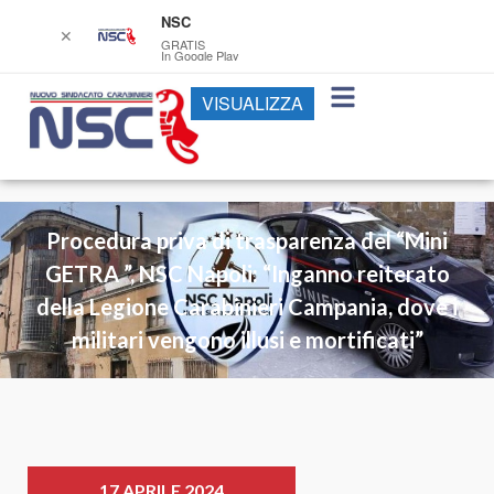
NSC
✕
GRATIS
In Google Play
VISUALIZZA
Procedura priva di trasparenza del “Mini
GETRA ”, NSC Napoli: “Inganno reiterato
della Legione Carabinieri Campania, dove i
militari vengono illusi e mortificati”
17 APRILE 2024