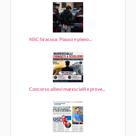
NSC Siracusa: Plauso e pieno...
Concorso allievi marescialli e prove...