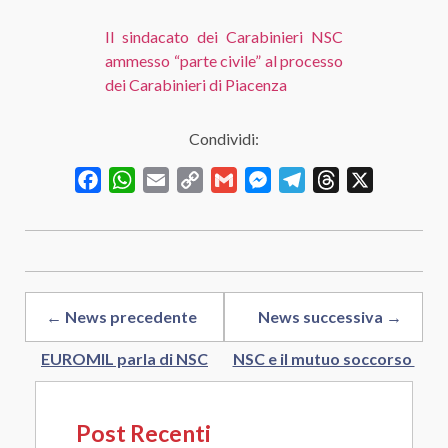
Il sindacato dei Carabinieri NSC
ammesso “parte civile” al processo
dei Carabinieri di Piacenza
Condividi:
Facebook
WhatsApp
Email
Copy
Gmail
Messenger
Telegram
Threads
X
Link
← News precedente
News successiva →
EUROMIL parla di NSC
NSC e il mutuo soccorso
Post Recenti