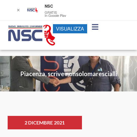
NSC
✕
GRATIS
In Google Play
VISUALIZZA
Piacenza, scrive nonsolomarescialli
2 DICEMBRE 2021