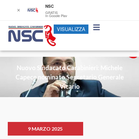
NSC
✕
GRATIS
In Google Play
VISUALIZZA
Nuovo Sindacato Carabinieri: Michele
Capece nominato Segretario Generale
Vicario
9 MARZO 2025