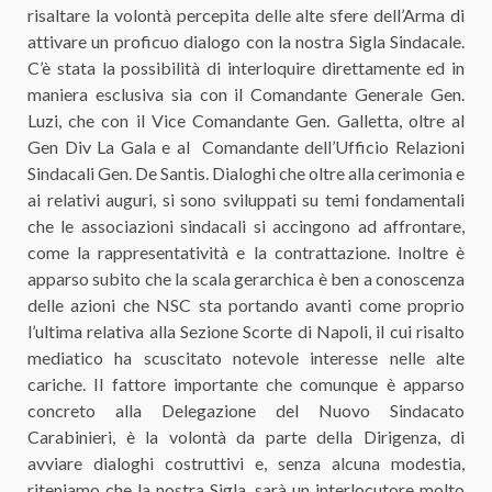
risaltare la volontà percepita delle alte sfere dell’Arma di
attivare un proficuo dialogo con la nostra Sigla Sindacale.
C’è stata la possibilità di interloquire direttamente ed in
maniera esclusiva sia con il Comandante Generale Gen.
Luzi, che con il Vice Comandante Gen. Galletta, oltre al
Gen Div La Gala e al Comandante dell’Ufficio Relazioni
Sindacali Gen. De Santis. Dialoghi che oltre alla cerimonia e
ai relativi auguri, si sono sviluppati su temi fondamentali
che le associazioni sindacali si accingono ad affrontare,
come la rappresentatività e la contrattazione. Inoltre è
apparso subito che la scala gerarchica è ben a conoscenza
delle azioni che NSC sta portando avanti come proprio
l’ultima relativa alla Sezione Scorte di Napoli, il cui risalto
mediatico ha scuscitato notevole interesse nelle alte
cariche. Il fattore importante che comunque è apparso
concreto alla Delegazione del Nuovo Sindacato
Carabinieri, è la volontà da parte della Dirigenza, di
avviare dialoghi costruttivi e, senza alcuna modestia,
riteniamo che la nostra Sigla, sarà un interlocutore molto