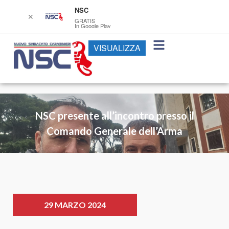
NSC
✕
GRATIS
In Google Play
VISUALIZZA
NSC presente all’incontro presso il
Comando Generale dell’Arma
29 MARZO 2024