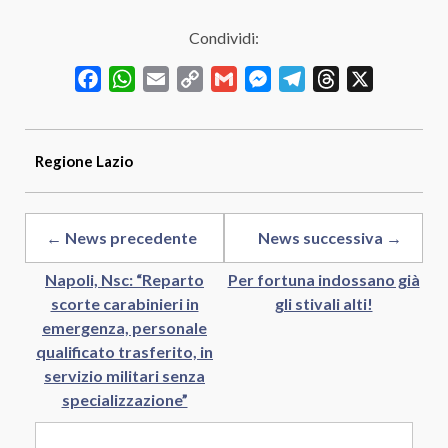
Condividi:
Facebook
WhatsApp
Email
Copy
Gmail
Messenger
Telegram
Threads
X
Link
Regione
Lazio
← News precedente
News successiva →
Napoli, Nsc: “Reparto
Per fortuna indossano già
scorte carabinieri in
gli stivali alti!
emergenza, personale
qualificato trasferito, in
servizio militari senza
specializzazione”