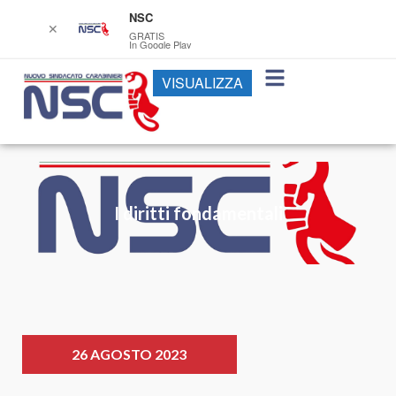
NSC
✕
GRATIS
In Google Play
VISUALIZZA
I diritti fondamentali
26 AGOSTO 2023