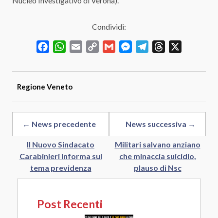
Nucleo Investigativo di Verona).
Condividi:
Facebook
WhatsApp
Email
Copy
Gmail
Messenger
Telegram
Threads
X
Link
Regione
Veneto
← News precedente
News successiva →
Il Nuovo Sindacato
Militari salvano anziano
Carabinieri informa sul
che minaccia suicidio,
tema previdenza
plauso di Nsc
Post Recenti