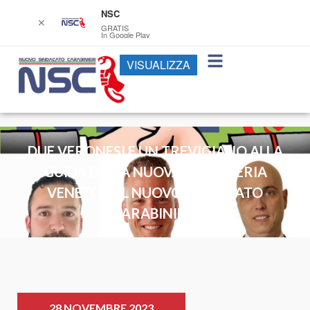
NSC
✕
GRATIS
In Google Play
VISUALIZZA
DUE VERONESI E UN TREVIGIANO ALLA
GUIDA DELLA NUOVA SEGRETERIA
VENETO DEL NUOVO SINDACATO
CARABINIERI
28 NOVEMBRE 2023