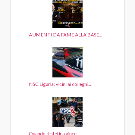
AUMENTI DA FAME ALLA BASE...
NSC Liguria: vicini ai colleghi...
Quando l’estetica vince