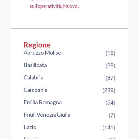
sull’operatività. Nuovo...
Regione
(16)
Abruzzo Molise
(28)
Basilicata
(87)
Calabria
(239)
Campania
(54)
Emilia Romagna
(7)
Friuli Venezia Giulia
(141)
Lazio