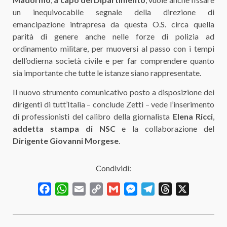
un inequivocabile segnale della direzione di
emancipazione intrapresa da questa O.S. circa quella
parità di genere anche nelle forze di polizia ad
ordinamento militare, per muoversi al passo con i tempi
dell’odierna società civile e per far comprendere quanto
sia importante che tutte le istanze siano rappresentate.
Il nuovo strumento comunicativo posto a disposizione dei
dirigenti di tutt’Italia – conclude Zetti – vede l’inserimento
di professionisti del calibro della giornalista
Elena Ricci
,
addetta stampa di NSC
e la collaborazione del
Dirigente Giovanni Morgese
.
Condividi:
Facebook
WhatsApp
Email
Copy
Gmail
Messenger
Telegram
Threads
X
Link