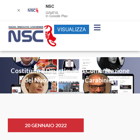
NSC
✕
GRATIS
In Google Play
VISUALIZZA
Costituito il Dipartimento Comunicazione
del Nuovo Sindacato Carabinieri
20 GENNAIO 2022