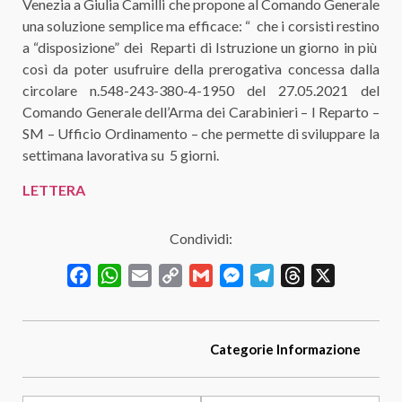
Venezia a Giulia Camilli che propone al Comando Generale
una soluzione semplice ma efficace: “ che i corsisti restino
a “disposizione” dei Reparti di Istruzione un giorno in più
così da poter usufruire della prerogativa concessa dalla
circolare n.548-243-380-4-1950 del 27.05.2021 del
Comando Generale dell’Arma dei Carabinieri – I Reparto –
SM – Ufficio Ordinamento – che permette di sviluppare la
settimana lavorativa su 5 giorni.
LETTERA
Condividi:
Facebook
WhatsApp
Email
Copy
Gmail
Messenger
Telegram
Threads
X
Link
Categorie
Informazione