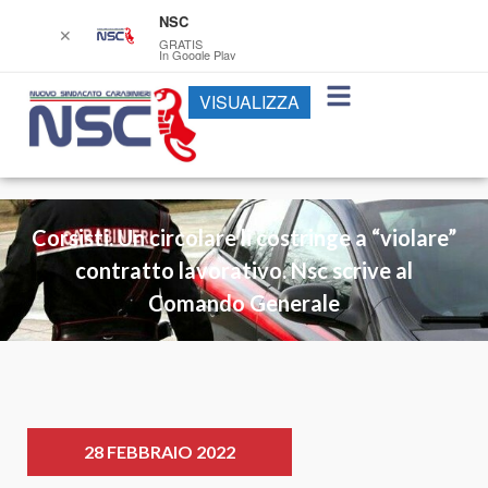
NSC
✕
GRATIS
In Google Play
VISUALIZZA
Corsisti. Un circolare li costringe a “violare”
contratto lavorativo. Nsc scrive al
Comando Generale
28 FEBBRAIO 2022