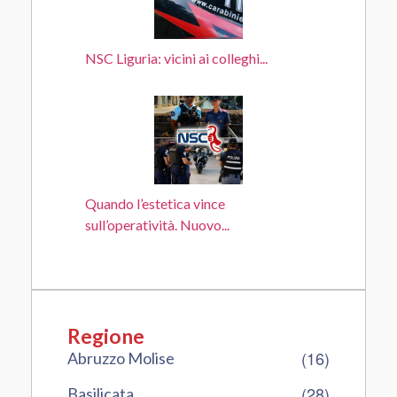
NSC Liguria: vicini ai colleghi...
Quando l’estetica vince
sull’operatività. Nuovo...
Regione
(16)
Abruzzo Molise
(28)
Basilicata