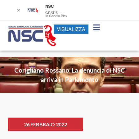
NSC
✕
GRATIS
In Google Play
VISUALIZZA
Corigliano Rossano. La denuncia di NSC
arriva in Parlamento
26 FEBBRAIO 2022