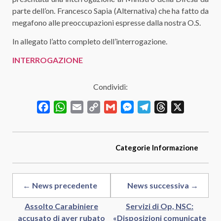
parte dell’on. Francesco Sapia (Alternativa) che ha fatto da
megafono alle preoccupazioni espresse dalla nostra O.S.
In allegato l’atto completo dell’interrogazione.
INTERROGAZIONE
Condividi:
Facebook
WhatsApp
Email
Copy
Gmail
Messenger
Telegram
Threads
X
Link
Categorie
Informazione
← News precedente
News successiva →
Assolto Carabiniere
Servizi di Op, NSC:
accusato di aver rubato
«Disposizioni comunicate