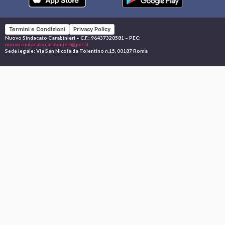
Termini e Condizioni
Privacy Policy
Nuovo Sindacato Carabinieri – C.F.: 96437320581 – PEC:
nuovosindacatocarabinieri@pec.it
Sede legale: Via San Nicola da Tolentino n.15, 00187 Roma