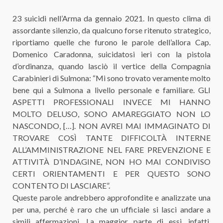
23 suicidi nell’Arma da gennaio 2021. In questo clima di
assordante silenzio, da qualcuno forse ritenuto strategico,
riportiamo quelle che furono le parole dell’allora Cap.
Domenico Caradonna, suicidatosi ieri con la pistola
d’ordinanza, quando lasciò il vertice della Compagnia
Carabinieri di Sulmona: “Mi sono trovato veramente molto
bene qui a Sulmona a livello personale e familiare. GLI
ASPETTI PROFESSIONALI INVECE MI HANNO
MOLTO DELUSO, SONO AMAREGGIATO NON LO
NASCONDO, […]. NON AVREI MAI IMMAGINATO DI
TROVARE COSÌ TANTE DIFFICOLTÀ INTERNE
ALL’AMMINISTRAZIONE NEL FARE PREVENZIONE E
ATTIVITÀ D’INDAGINE, NON HO MAI CONDIVISO
CERTI ORIENTAMENTI E PER QUESTO SONO
CONTENTO DI LASCIARE”.
Queste parole andrebbero approfondite e analizzate una
per una, perché è raro che un ufficiale si lasci andare a
simili affermazioni. La maggior parte di essi, infatti,