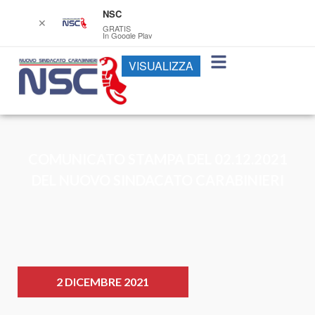
NSC
✕
GRATIS
In Google Play
VISUALIZZA
COMUNICATO STAMPA DEL 02.12.2021
DEL NUOVO SINDACATO CARABINIERI
2 DICEMBRE 2021