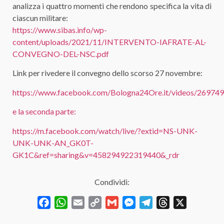
analizza i quattro momenti che rendono specifica la vita di
ciascun militare:
https://www.sibas.info/wp-
content/uploads/2021/11/INTERVENTO-IAFRATE-AL-
CONVEGNO-DEL-NSC.pdf
Link per rivedere il convegno dello scorso 27 novembre:
https://www.facebook.com/Bologna24Ore.it/videos/2697
e la seconda parte:
https://m.facebook.com/watch/live/?extid=NS-UNK-
UNK-UNK-AN_GK0T-
GK1C&ref=sharing&v=458294922319440&_rdr
Condividi:
Facebook
WhatsApp
Email
Copy
Gmail
Messenger
Telegram
Threads
X
Link