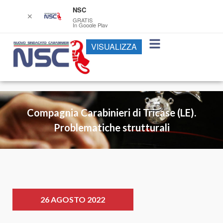
NSC
✕
GRATIS
In Google Play
VISUALIZZA
Compagnia Carabinieri di Tricase (LE).
Problematiche strutturali
26 AGOSTO 2022