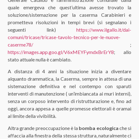
quale emergeva che quest’ultima avesse trovato la
soluzione/sistemazione per la caserma Carabinieri e
prometteva risoluzioni in tempi brevi (si segnalano i
seguenti link)
https://www.ilgallo.it/dai-
comuni/tricase/tricase-tavolo-tecnico-per-le-nuove-
caserme78/
;
https://images.app.goo.gl/V6xMEYFymdxBrErY8
; allo
stato attuale nulla è cambiato.
A distanza di 4 anni la situazione inizia a diventare
alquanto drammatica, la Caserma, sempre in attesa di una
sistemazione definitiva e nel contempo con sparuti
interventi di manutenzione ( un’imbiancata ai muri interni),
senza un corposo intervento di ristrutturazione e, fino ad
oggi, ancora appesa a quelle promesse elettorali è oramai
al limite della vivibilità.
Altra grande preoccupazione è la
bomba ecologica
che si
affaccia alla finestra della stessa struttura, naturalmente ci