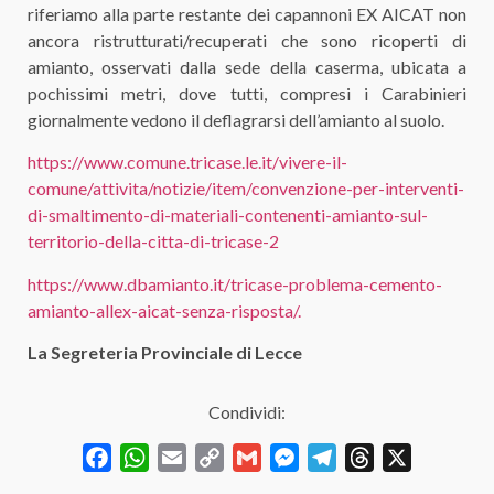
riferiamo alla parte restante dei capannoni EX AICAT non
ancora ristrutturati/recuperati che sono ricoperti di
amianto, osservati dalla sede della caserma, ubicata a
pochissimi metri, dove tutti, compresi i Carabinieri
giornalmente vedono il deflagrarsi dell’amianto al suolo.
https://www.comune.tricase.le.it/vivere-il-
comune/attivita/notizie/item/convenzione-per-interventi-
di-smaltimento-di-materiali-contenenti-amianto-sul-
territorio-della-citta-di-tricase-2
https://www.dbamianto.it/tricase-problema-cemento-
amianto-allex-aicat-senza-risposta/.
La Segreteria Provinciale di Lecce
Condividi:
Facebook
WhatsApp
Email
Copy
Gmail
Messenger
Telegram
Threads
X
Link