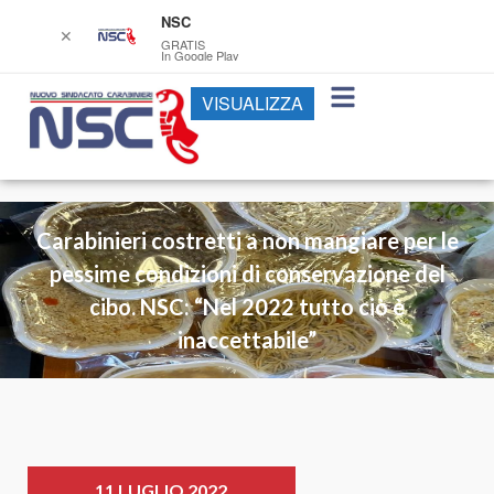
NSC
✕
GRATIS
In Google Play
VISUALIZZA
Carabinieri costretti a non mangiare per le
pessime condizioni di conservazione del
cibo. NSC: “Nel 2022 tutto ciò è
inaccettabile”
11 LUGLIO 2022