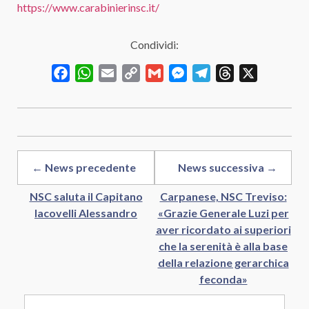
https://www.carabinierinsc.it/
Condividi:
Facebook
WhatsApp
Email
Copy
Gmail
Messenger
Telegram
Threads
X
Link
← News precedente
News successiva →
NSC saluta il Capitano
Carpanese, NSC Treviso:
Iacovelli Alessandro
«Grazie Generale Luzi per
aver ricordato ai superiori
che la serenità è alla base
della relazione gerarchica
feconda»