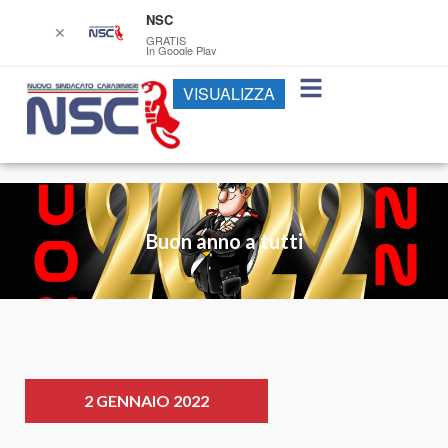
NSC
✕
GRATIS
In Google Play
VISUALIZZA
Buon anno a tutti
2 GENNAIO 2022