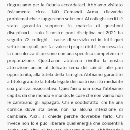
ringraziamo per la fiducia accordataci. Abbiamo visitato
fisicamente circa 140 Comandi Arma, rilevando
problematiche e suggerendo soluzioni. Ai colleghi iscritti è
stato garantito supporto in materia di questioni
disciplinari – solo il nostro pool disciplina nel 2021 ha
seguito 73 colleghi – cause di servizio ed in tutti quei
settori nei quali, per far valere i propri diritti, è necessaria
la consulenza di persone con una specifica competenza e
preparazione. Quest’anno abbiamo rivolto la nostra
attenzione anche al delicato tema dei suicidi, alle pari
opportunità, alla tutela della famiglia. Abbiamo garantito
a titolo gratuito la tutela legale dei nostri iscritti mediante
una polizza assicurativa. Quest’anno una cosa l’abbiamo
capita: da che mondo e mondo, le cose che non vanno non
le cambiano gli appagati. Chi è soddisfatto, chi ha una
cornice dove sta bene, non ha alcuna intenzione di
cambiare. Anzi, si chiede perché dovrebbe farlo. Chi
invece non lo è può liberare quell’energia che consentirà
anche agli altri di trovare risposte nuove, obbligandoli