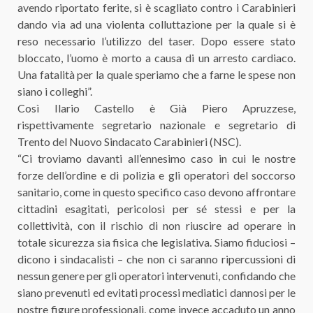
avendo riportato ferite, si è scagliato contro i Carabinieri
dando via ad una violenta colluttazione per la quale si è
reso necessario l’utilizzo del taser. Dopo essere stato
bloccato, l’uomo è morto a causa di un arresto cardiaco.
Una fatalità per la quale speriamo che a farne le spese non
siano i colleghi”.
Così Ilario Castello è Già Piero Apruzzese,
rispettivamente segretario nazionale e segretario di
Trento del Nuovo Sindacato Carabinieri (NSC).
“Ci troviamo davanti all’ennesimo caso in cui le nostre
forze dell’ordine e di polizia e gli operatori del soccorso
sanitario, come in questo specifico caso devono affrontare
cittadini esagitati, pericolosi per sé stessi e per la
collettività, con il rischio di non riuscire ad operare in
totale sicurezza sia fisica che legislativa. Siamo fiduciosi –
dicono i sindacalisti – che non ci saranno ripercussioni di
nessun genere per gli operatori intervenuti, confidando che
siano prevenuti ed evitati processi mediatici dannosi per le
nostre figure professionali, come invece accaduto un anno