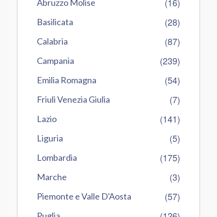
(16)
Abruzzo Molise
(28)
Basilicata
(87)
Calabria
(239)
Campania
(54)
Emilia Romagna
(7)
Friuli Venezia Giulia
(141)
Lazio
(5)
Liguria
(175)
Lombardia
(3)
Marche
(57)
Piemonte e Valle D'Aosta
(126)
Puglia