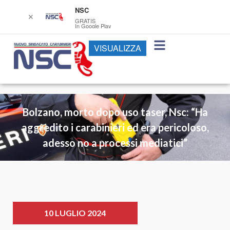
NSC
✕
GRATIS
In Google Play
VISUALIZZA
Bolzano, morto dopo uso taser, Nsc: “Ha
aggredito i carabinieri ed era pericoloso,
adesso no a processi mediatici”
10 LUGLIO 2024