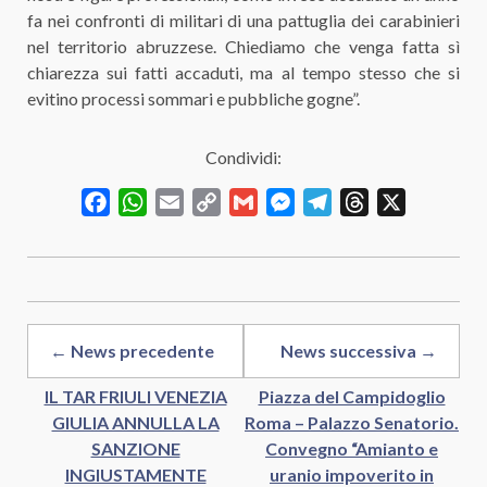
fa nei confronti di militari di una pattuglia dei carabinieri
nel territorio abruzzese. Chiediamo che venga fatta sì
chiarezza sui fatti accaduti, ma al tempo stesso che si
evitino processi sommari e pubbliche gogne”.
Condividi:
Facebook
WhatsApp
Email
Copy
Gmail
Messenger
Telegram
Threads
X
Link
← News precedente
News successiva →
IL TAR FRIULI VENEZIA
Piazza del Campidoglio
GIULIA ANNULLA LA
Roma – Palazzo Senatorio.
SANZIONE
Convegno “Amianto e
INGIUSTAMENTE
uranio impoverito in