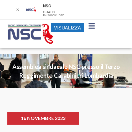
NSC
✕
GRATIS
In Google Play
VISUALIZZA
Assemblea sindacale NSC presso il Terzo
Reggimento Carabinieri Lombardia
16 NOVEMBRE 2023