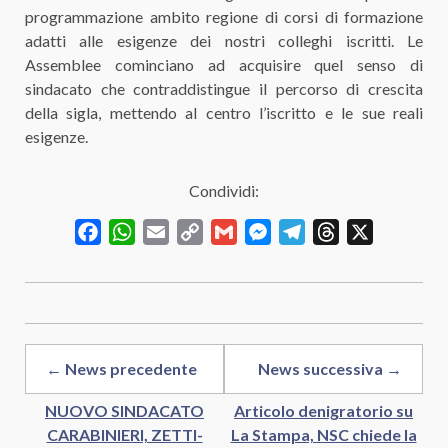
programmazione ambito regione di corsi di formazione
adatti alle esigenze dei nostri colleghi iscritti. Le
Assemblee cominciano ad acquisire quel senso di
sindacato che contraddistingue il percorso di crescita
della sigla, mettendo al centro l’iscritto e le sue reali
esigenze.
Condividi:
Facebook
WhatsApp
Email
Copy
Gmail
Messenger
Telegram
Threads
X
Link
← News precedente
News successiva →
NUOVO SINDACATO
Articolo denigratorio su
CARABINIERI, ZETTI-
La Stampa, NSC chiede la