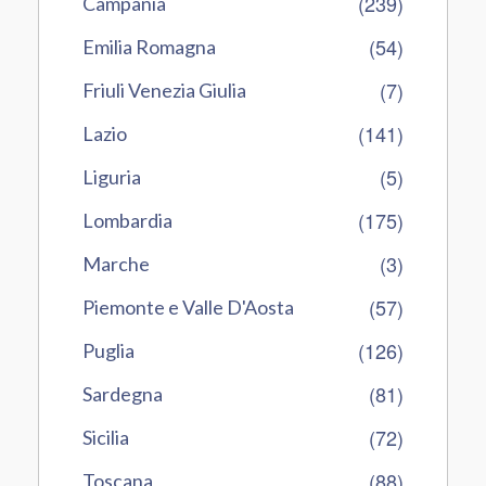
(239)
Campania
(54)
Emilia Romagna
(7)
Friuli Venezia Giulia
(141)
Lazio
(5)
Liguria
(175)
Lombardia
(3)
Marche
(57)
Piemonte e Valle D'Aosta
(126)
Puglia
(81)
Sardegna
(72)
Sicilia
(88)
Toscana