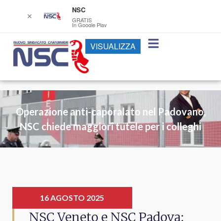
NSC
✕
GRATIS
In Google Play
VISUALIZZA
Operazione anti-caporalato nel Padovano,
NSC chiede maggiori tutele per i colleghi
16 AGOSTO 2025
NSC Veneto e NSC Padova: