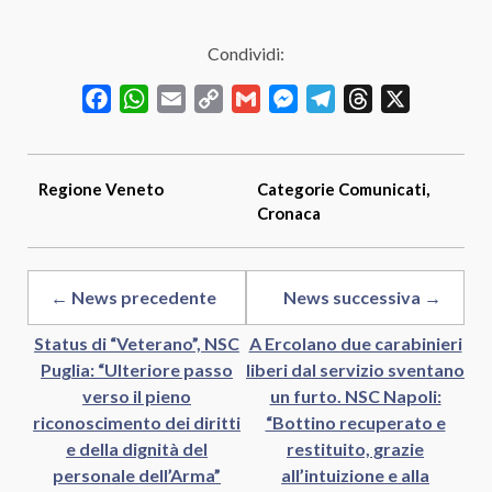
Condividi:
Facebook
WhatsApp
Email
Copy
Gmail
Messenger
Telegram
Threads
X
Link
Regione
Veneto
Categorie
Comunicati
,
Cronaca
← News precedente
News successiva →
Status di “Veterano”, NSC
A Ercolano due carabinieri
Puglia: “Ulteriore passo
liberi dal servizio sventano
verso il pieno
un furto. NSC Napoli:
riconoscimento dei diritti
“Bottino recuperato e
e della dignità del
restituito, grazie
personale dell’Arma”
all’intuizione e alla