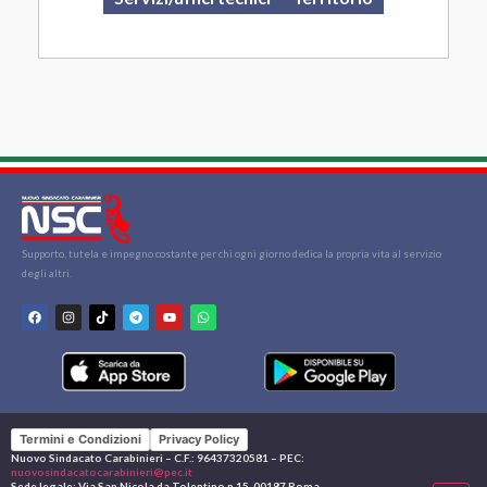
Supporto, tutela e impegno costante per chi ogni giorno dedica la propria vita al servizio
degli altri.
Termini e Condizioni
Privacy Policy
Nuovo Sindacato Carabinieri – C.F.: 96437320581 – PEC:
nuovosindacatocarabinieri@pec.it
Sede legale: Via San Nicola da Tolentino n.15, 00187 Roma