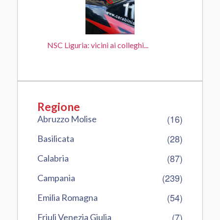
NSC Liguria: vicini ai colleghi...
Regione
(16)
Abruzzo Molise
(28)
Basilicata
(87)
Calabria
(239)
Campania
(54)
Emilia Romagna
(7)
Friuli Venezia Giulia