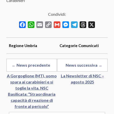
Carabinieri
Condividi:
Facebook
WhatsApp
Email
Copy
Gmail
Messenger
Telegram
Threads
X
Link
Regione
Umbria
Categorie
Comunicati
← News precedente
News successiva →
A Gorgoglione (MT), uomo
La Newsletter di NSC –
spara ai carabinieri e si
agosto 2025
toglie la vita. NSC
Basilicata: “Straordinaria
capacità di reazione di
fronte al pericolo”