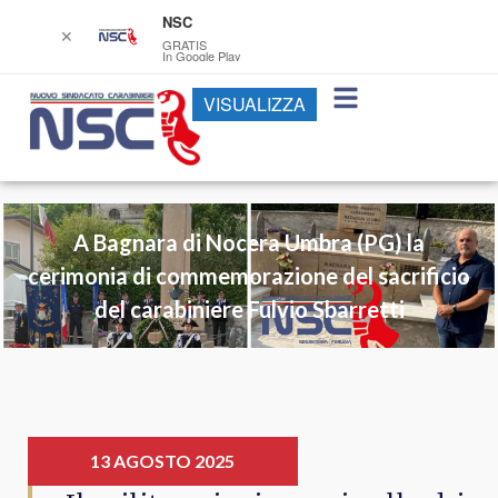
NSC
✕
GRATIS
In Google Play
VISUALIZZA
A Bagnara di Nocera Umbra (PG) la
cerimonia di commemorazione del sacrificio
del carabiniere Fulvio Sbarretti
13 AGOSTO 2025